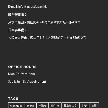
E-mail: info@investjapan.hk
國內辦事處：
深圳市福田区益田路4068号卓越时代广场一期4102
日本辦事處：
大阪府大阪市北区梅田
1-3-1
大阪駅前第一ビル
5
階
5-2
号
OFFICE HOURS
Mon-Fri: 9am-6pm
Sat & Sun: By Appointment
TAGS
franchise
japan
不動產
做生意
共享辦公室
創業
加盟