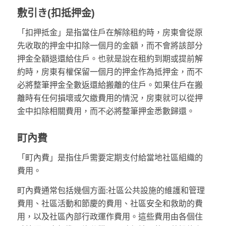
敷引き(扣抵押金)
「扣押抵金」是指當住戶在解除租約時，房東會從原
先收取的押金中扣除一個月的金額，而不會將該部分
押金全額退還給住戶。也就是說在租約到期或提前解
約時，房東有權保留一個月的押金作為抵押金，而不
必將整筆押金全數返還給搬離的住戶。如果住戶在搬
離時有任何損壞或欠繳費用的情況，房東就可以從押
金中扣除相關費用，而不必將整筆押金悉數歸還。
町內費
「町內費」是指住戶需要定期支付給當地社區組織的
費用。
町內費通常包括幾個方面:社區公共設施的維護和管理
費用、社區活動和節慶的費用、社區安全和救助的費
用，以及社區內部行政運作費用。這些費用由各個住