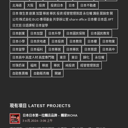
北海道
大阪
投資
投資日本
日本
日本不動產
日本 做生意 創業 加盟 移居 移民 投資 經營管理簽證 永住權 講座 展銷會 開
公司 株式会社 BUD 專項基金 共享辦公室 share office 日本樓 日本語 JIPT
日文班 日語課程 日本留學
日本創業
日本加盟
日本升學
日本國民保險
日本國民教育
日本小學
日本房地產
日本投資
日本教育
日本樓
日本物業
日本留學
日本福利
日本移居
日本移民
日本簽證
日本高中
日本高中 高度人材 高度專門職
東京
東日
歸化
永住權
珍珠奶茶
福岡
移居
移民
純投資
經營管理簽證
自助售賣機
自動販売機
開舖
現有項目 LATEST PROJECTS
日本日本第一拉麵店品牌﹣ 麵家IROHA
3 6 月, 2026 - 3:08 上午