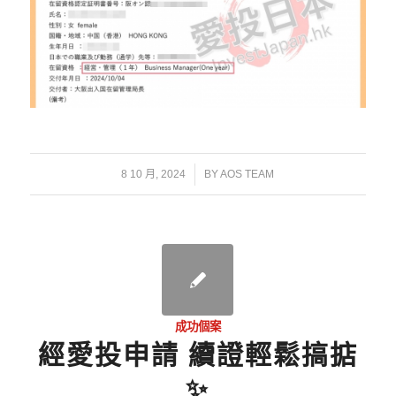
/
8 10 月, 2024
BY
AOS TEAM
成功個案
經愛投申請 續證輕鬆搞掂
✨