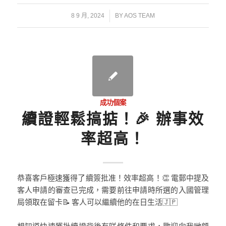
/
8 9 月, 2024
BY
AOS TEAM
成功個案
續證輕鬆搞掂！🎉 辦事效
率超高！
恭喜客戶極速獲得了續簽批准！效率超高！👏 電郵中提及
客人申請的審查已完成，需要前往申請時所選的入國管理
局領取在留卡📝 客人可以繼續他的在日生活🇯🇵
想知道快速獲批續證背後有咩條件和要求，歡迎向我哋顧