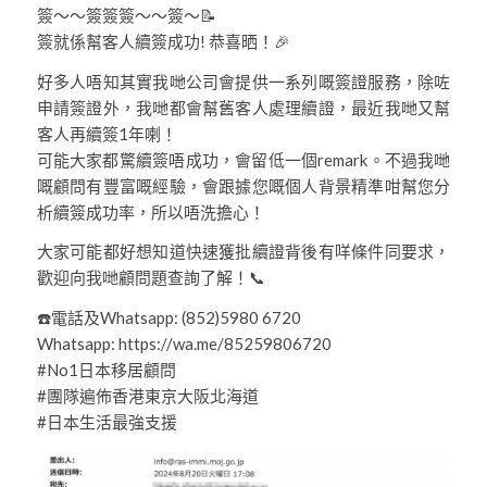
簽～～簽簽簽～～簽～📝
簽就係幫客人續簽成功! 恭喜晒！🎉
好多人唔知其實我哋公司會提供一系列嘅簽證服務，除咗
申請簽證外，我哋都會幫舊客人處理續證，最近我哋又幫
客人再續簽1年喇！
可能大家都驚續簽唔成功，會留低一個remark。不過我哋
嘅顧問有豐富嘅經驗，會跟據您嘅個人背景精準咁幫您分
析續簽成功率，所以唔洗擔心！
大家可能都好想知道快速獲批續證背後有咩條件同要求，
歡迎向我哋顧問題查詢了解！📞
☎️電話及Whatsapp: (852)5980 6720
Whatsapp: https://wa.me/85259806720
#No1日本移居顧問
#團隊遍佈香港東京大阪北海道
#日本生活最強支援