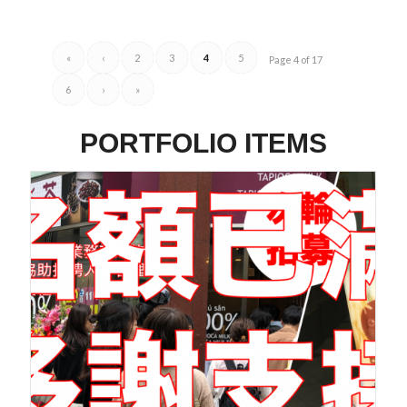
«
‹
2
3
4
5
Page 4 of 17
6
›
»
PORTFOLIO ITEMS