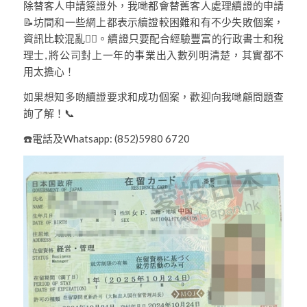
除替客人申請簽證外，我哋都會替舊客人處理續證的申請
📝坊間和一些網上都表示續證較困難和有不少失敗個案，
資訊比較混亂😵‍💫。續證只要配合經驗豐富的行政書士和稅
理士, 將公司對上一年的事業出入數列明清楚，其實都不
用太擔心！
如果想知多啲續證要求和成功個案，歡迎向我哋顧問題查
詢了解！📞
☎️電話及Whatsapp: (852)5980 6720