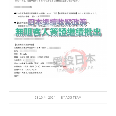
/
23 10 月, 2024
BY
AOS TEAM