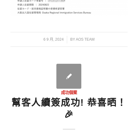
/
6 9 月, 2024
BY
AOS TEAM
成功個案
幫客人續簽成功! 恭喜晒！
🎉