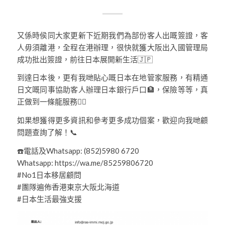
又係時侯同大家更新下近期我們為部份客人出嘅簽證，客
人毋須離港，全程在港辦理，很快就獲大阪出入國管理局
成功批出簽證，前往日本展開新生活🇯🇵
到達日本後，更有我哋貼心嘅日本在地管家服務，有精通
日文嘅同事協助客人辦理日本銀行戶口🏦，保險等等，真
正做到一條龍服務👍🏻
如果想獲得更多資訊和參考更多成功個案，歡迎向我哋顧
問題查詢了解！📞
☎️電話及Whatsapp: (852)5980 6720
Whatsapp: https://wa.me/85259806720
#No1日本移居顧問
#團隊遍佈香港東京大阪北海道
#日本生活最強支援