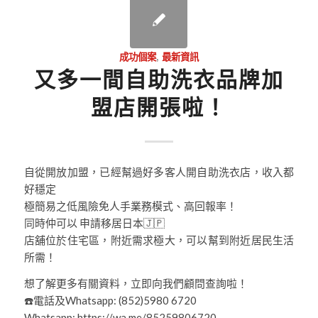
成功個案
,
最新資訊
又多一間自助洗衣品牌加
盟店開張啦！
自從開放加盟，已經幫過好多客人開自助洗衣店，收入都
好穩定
極簡易之低風險免人手業務模式、高回報率！
同時仲可以 申請移居日本🇯🇵
店舖位於住宅區，附近需求極大，可以幫到附近居民生活
所需！
想了解更多有關資料，立即向我們顧問查詢啦！
☎️電話及Whatsapp: (852)5980 6720
Whatsapp: https://wa.me/85259806720