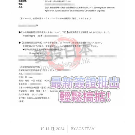
/
19 11 月, 2024
BY
AOS TEAM