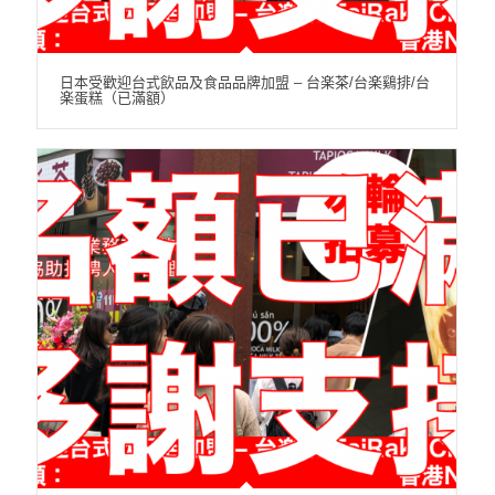
日本受歡迎台式飲品及食品品牌加盟 – 台楽茶/台楽鷄排/台
楽蛋糕（已滿額）