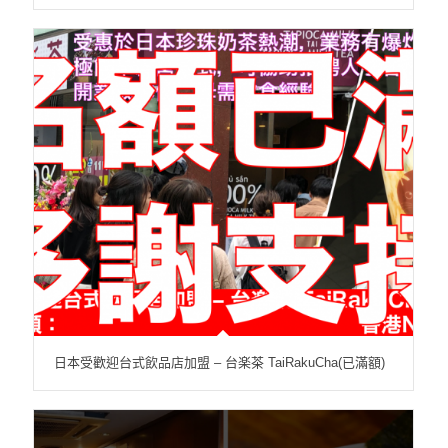
日本受歡迎台式飲品店加盟 – 台楽茶 TaiRakuCha(已滿額)