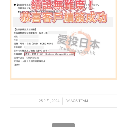
/
25 9 月, 2024
BY
AOS TEAM