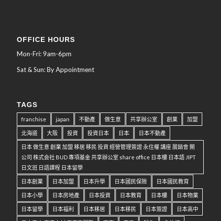
OFFICE HOURS
Mon-Fri: 9am-6pm
Sat & Sun: By Appointment
TAGS
franchise
japan
不動產
做生意
共享辦公室
創業
加盟
北海道
大阪
投資
投資日本
日本
日本不動產
日本 做生意 創業 加盟 移居 移民 投資 經營管理簽證 永住權 講座 展銷會 開
公司 株式会社 BUD 專項基金 共享辦公室 share office 日本樓 日本語 JIPT
日文班 日語課程 日本留學
日本創業
日本加盟
日本升學
日本國民保險
日本國民教育
日本小學
日本房地產
日本投資
日本教育
日本樓
日本物業
日本留學
日本福利
日本移居
日本移民
日本簽證
日本高中