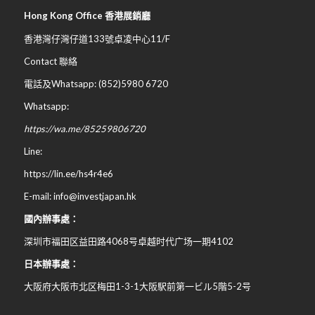
Hong Kong Office 香港展銷廳
香港灣仔灣仔道133號卓凌中心11/F
Contact 聯絡
電話及Whatsapp: (852)5980 6720
Whatsapp:
https://wa.me/85259806720
Line:
https://lin.ee/hs4r4e6
E-mail: info@investjapan.hk
國內辦事處：
深圳市福田区益田路4068号卓越时代广场一期4102
日本辦事處：
大阪府大阪市北区梅田
1-3-1
大阪駅前第一ビル
5
階
5-2
号