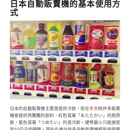
日本自動販賣機的基本使用方
式
日本的自動販賣機主要是提供冷飲，但在
冬天
時許多販賣
機會提供熱騰騰的飲料，紅色寫著「あたたかい」的是熱
飲，藍色寫著「つめたい」的是冷飲。硬幣最小只能接受
到10日元的硬幣。現在在車站許多自動販賣機都能使用類