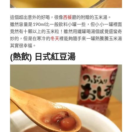
這個超出意外的好喝，很像
西餐
廳的附贈的玉米湯。
雖然容量是190ml比一般飲料小罐一些，但小小一罐裡面
竟然有十顆以上的玉米粒！雖然用鐵罐喝湯個感覺還蠻奇
妙的，但是在寒冷的
冬天
裡能夠隨手來一罐熱騰騰玉米湯
其實很幸福。
(熱飲) 日式紅豆湯