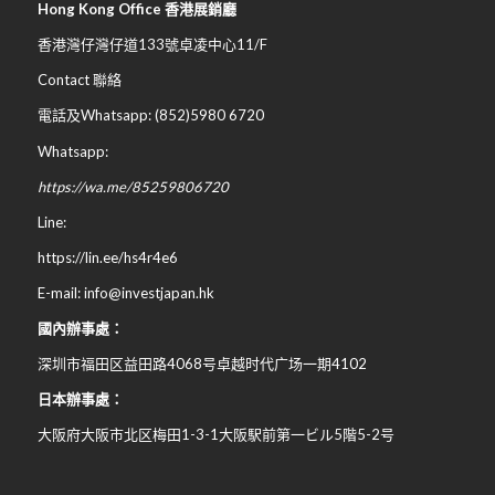
Hong Kong Office 香港展銷廳
香港灣仔灣仔道133號卓凌中心11/F
Contact 聯絡
電話及Whatsapp: (852)5980 6720
Whatsapp:
https://wa.me/85259806720
Line:
https://lin.ee/hs4r4e6
E-mail: info@investjapan.hk
國內辦事處：
深圳市福田区益田路4068号卓越时代广场一期4102
日本辦事處：
大阪府大阪市北区梅田
1-3-1
大阪駅前第一ビル
5
階
5-2
号