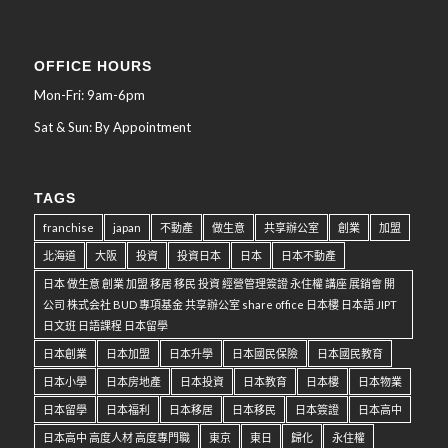
OFFICE HOURS
Mon-Fri: 9am-6pm
Sat & Sun: By Appointment
TAGS
franchise
japan
不動產
做生意
共享辦公室
創業
加盟
北海道
大阪
投資
投資日本
日本
日本不動產
日本 做生意 創業 加盟 移居 移民 投資 經營管理簽證 永住權 講座 展銷會 開
公司 株式会社 BUD 專項基金 共享辦公室 share office 日本樓 日本語 JIPT
日文班 日語課程 日本留學
日本創業
日本加盟
日本升學
日本國民保險
日本國民教育
日本小學
日本房地產
日本投資
日本教育
日本樓
日本物業
日本留學
日本福利
日本移居
日本移民
日本簽證
日本高中
日本高中 高度人材 高度專門職
東京
東日
歸化
永住權