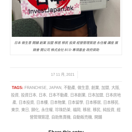
日本 做生意 開舖 創業 加盟 移居 移民 投資 經營管理簽證 永住權 講座 展
銷會 開公司 株式会社 BUD 專項基金 政府資助
/
17 11 月, 2021
TAGS:
FRANCHISE
,
JAPAN
,
不動產
,
做生意
,
創業
,
加盟
,
大阪
,
投資
,
投資日本
,
日本
,
日本不動產
,
日本創業
,
日本加盟
,
日本房地
產
,
日本投資
,
日本樓
,
日本物業
,
日本留學
,
日本移居
,
日本移民
,
東京
,
東日
,
歸化
,
永住權
,
珍珠奶茶
,
福岡
,
移居
,
移民
,
純投資
,
經
營管理簽證
,
自助售賣機
,
自動販売機
,
開舖