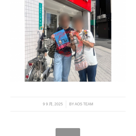
/
9 9 月, 2025
BY
AOS TEAM