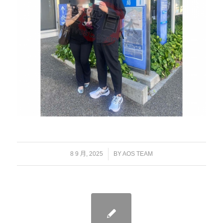
/
8 9 月, 2025
BY
AOS TEAM