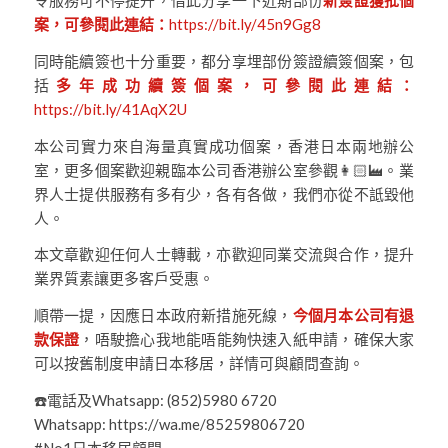
令服務可不停提升，借此分享一下近期部份
新簽證獲批個
案，可參閱此連結：
https://bit.ly/45n9Gg8
同時能續簽也十分重要，都分享埋部份簽證續簽個案，包
括
多年成功續簽個案，可參閱此連結：
https://bit.ly/41AqX2U
本公司實力來自海量真實成功個案，香港日本兩地辦公
室，更多個案歡迎親臨本公司香港辦公室參觀👩🏻‍🏭。業
界人士提供服務有多有少，各有各做，我們亦從不詆毀他
人。
本文章歡迎任何人士轉載，亦歡迎同業交流與合作，提升
業界質素讓更多客戶受惠。
順帶一提，因應日本政府新措施死線，
今個月本公司有退
款保證
，唔駛擔心我地能唔能夠快速入紙申請，確保大家
可以按舊制度申請日本移居，詳情可與顧問查詢。
☎️電話及Whatsapp: (852)5980 6720
Whatsapp: https://wa.me/85259806720
#No1日本移居顧問