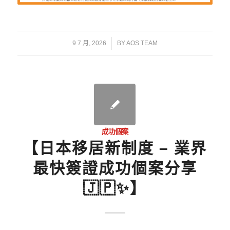
/
9 7 月, 2026
BY
AOS TEAM
成功個案
【日本移居新制度 – 業界
最快簽證成功個案分享
🇯🇵✨】