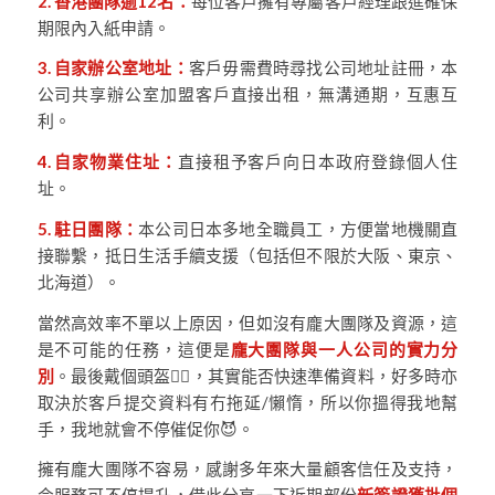
2. 香港團隊逾12名：
每位客戶擁有專屬客戶經理跟進確保
期限內入紙申請。
3. 自家辦公室地址：
客戶毋需費時尋找公司地址註冊，本
公司共享辦公室加盟客戶直接出租，無溝通期，互惠互
利。
4. 自家物業住址：
直接租予客戶向日本政府登錄個人住
址。
5. 駐日團隊：
本公司日本多地全職員工，方便當地機關直
接聯繫，抵日生活手續支援（包括但不限於大阪、東京、
北海道）。
當然高效率不單以上原因，但如沒有龐大團隊及資源，這
是不可能的任務，這便是
龐大團隊與一人公司的實力分
別
。最後戴個頭盔👷‍♀️，其實能否快速準備資料，好多時亦
取決於客戶提交資料有冇拖延/懶惰，所以你搵得我地幫
手，我地就會不停催促你😈。
擁有龐大團隊不容易，感謝多年來大量顧客信任及支持，