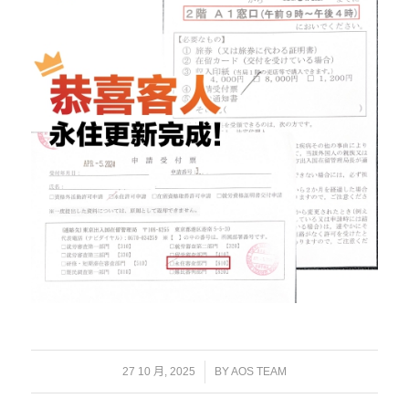
/
27 10 月, 2025
BY
AOS TEAM