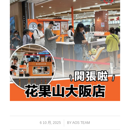
/
6 10 月, 2025
BY
AOS TEAM