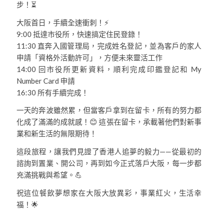
步！⏳
大阪首日，手續全速衝刺！⚡
9:00 抵達市役所，快速搞定住民登錄！
11:30 直奔入國管理局，完成姓名登記，並為客戶的家人
申請「資格外活動許可」，方便未來靈活工作
14:00 回市役所更新資料，順利完成印鑑登記和 My
Number Card 申請
16:30 所有手續完成！
一天的奔波雖然累，但當客戶拿到在留卡，所有的努力都
化成了滿滿的成就感！😊 這張在留卡，承載著他們對新事
業和新生活的無限期待！
這段旅程，讓我們見證了香港人追夢的毅力——從最初的
諮詢到置業、開公司，再到如今正式落戶大阪，每一步都
充滿挑戰與希望。💪
祝這位餐飲夢想家在大阪大放異彩，事業紅火，生活幸
福！🌟