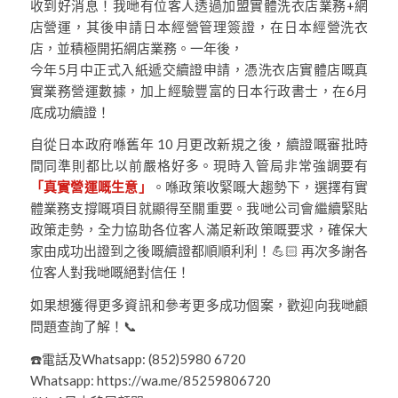
收到好消息！我哋有位客人透過加盟實體洗衣店業務+網
店營運，其後申請日本經營管理簽證，在日本經營洗衣
店，並積極開拓網店業務。一年後，
今年5月中正式入紙遞交續證申請，憑洗衣店實體店嘅真
實業務營運數據，加上經驗豐富的日本行政書士，在6月
底成功續證！
自從日本政府喺舊年 10 月更改新規之後，續證嘅審批時
間同準則都比以前嚴格好多。現時入管局非常強調要有
「真實營運嘅生意」
。喺政策收緊嘅大趨勢下，選擇有實
體業務支撐嘅項目就顯得至關重要。我哋公司會繼續緊貼
政策走勢，全力協助各位客人滿足新政策嘅要求，確保大
家由成功出證到之後嘅續證都順順利利！💪🏻 再次多謝各
位客人對我哋嘅絕對信任！
如果想獲得更多資訊和參考更多成功個案，歡迎向我哋顧
問題查詢了解！📞
☎️電話及Whatsapp: (852)5980 6720
Whatsapp: https://wa.me/85259806720