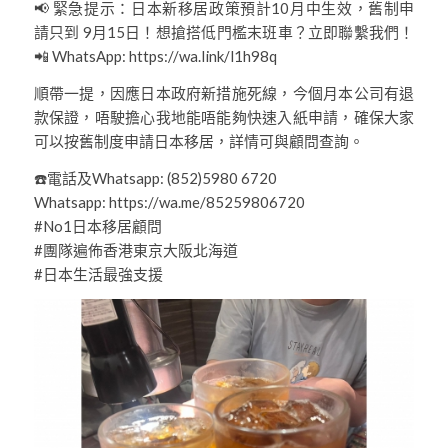
📢 緊急提示：日本新移居政策預計10月中生效，舊制申
請只到 9月15日！想搶搭低門檻末班車？立即聯繫我們！
📲 WhatsApp: https://wa.link/l1h98q
順帶一提，因應日本政府新措施死線，今個月本公司有退
款保證，唔駛擔心我地能唔能夠快速入紙申請，確保大家
可以按舊制度申請日本移居，詳情可與顧問查詢。
☎️電話及Whatsapp: (852)5980 6720
Whatsapp: https://wa.me/85259806720
#No1日本移居顧問
#團隊遍佈香港東京大阪北海道
#日本生活最強支援