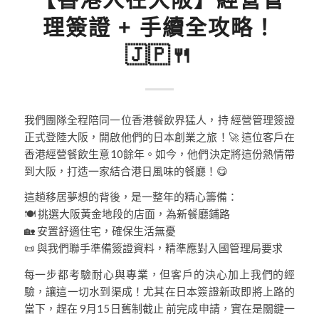
理簽證 + 手續全攻略！
🇯🇵🍴
我們團隊全程陪同一位香港餐飲界猛人，持 經營管理簽證
正式登陸大阪，開啟他們的日本創業之旅！🚀 這位客戶在
香港經營餐飲生意10餘年。如今，他們決定將這份熱情帶
到大阪，打造一家結合港日風味的餐廳！😋
這趟移居夢想的背後，是一整年的精心籌備：
🍽️ 挑選大阪黃金地段的店面，為新餐廳鋪路
🏡 安置舒適住宅，確保生活無憂
📜 與我們聯手準備簽證資料，精準應對入國管理局要求
每一步都考驗耐心與專業，但客戶的決心加上我們的經
驗，讓這一切水到渠成！尤其在日本簽證新政即將上路的
當下，趕在 9月15日舊制截止 前完成申請，實在是關鍵一