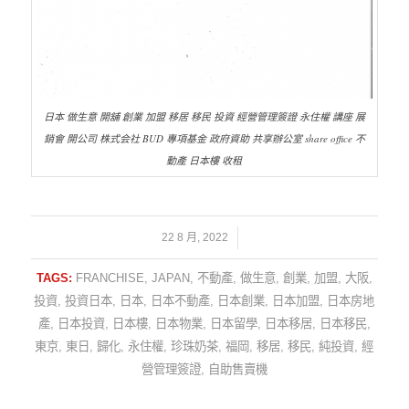
日本 做生意 開舖 創業 加盟 移居 移民 投資 經營管理簽證 永住權 講座 展
銷會 開公司 株式会社 BUD 專項基金 政府資助 共享辦公室 share office 不
動產 日本樓 收租
/
22 8 月, 2022
TAGS:
FRANCHISE
,
JAPAN
,
不動產
,
做生意
,
創業
,
加盟
,
大阪
,
投資
,
投資日本
,
日本
,
日本不動產
,
日本創業
,
日本加盟
,
日本房地
產
,
日本投資
,
日本樓
,
日本物業
,
日本留學
,
日本移居
,
日本移民
,
東京
,
東日
,
歸化
,
永住權
,
珍珠奶茶
,
福岡
,
移居
,
移民
,
純投資
,
經
營管理簽證
,
自助售賣機