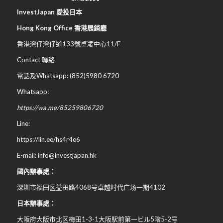
InvestJapan 愛投日本
Hong Kong Office 香港展銷廳
香港灣仔灣仔道133號卓凌中心11/F
Contact 聯絡
電話及Whatsapp: (852)5980 6720
Whatsapp:
https://wa.me/85259806720
Line:
https://lin.ee/hs4r4e6
E-mail: info@investjapan.hk
國內辦事處：
深圳市福田区益田路4068号卓越时代广场一期4102
日本辦事處：
大阪府大阪市北区梅田
1-3-1
大阪駅前第一ビル
5
階
5-2
号