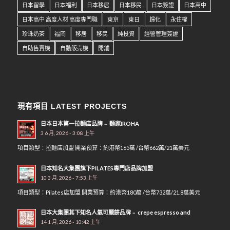
日本留學
日本福利
日本移居
日本移民
日本簽證
日本高中
日本高中 高度人材 高度專門職
東京
東日
歸化
永住權
珍珠奶茶
福岡
移居
移民
純投資
經營管理簽證
自助售賣機
自動販売機
開舖
現有項目 LATEST PROJECTS
日本日本第一拉麵店品牌﹣ 麵家IROHA
3 6 月, 2026 - 3:08 上午
項目類型：拉麵店加盟 開業預算：約港幣165萬 /台幣662萬/21萬美元
日本知名大集團旗下PILATES專門店品牌加盟
10 3 月, 2026 - 7:53 上午
項目類型：Pilates店加盟 開業預算：約港幣180萬 /台幣732萬/21.8萬美元
日本大集團其下知名人氣可麗餅品牌﹣ crepe espresso and
14 1 月, 2026 - 10:42 上午