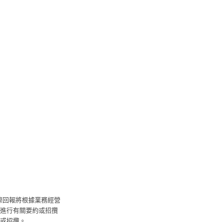
際回報將根據業務經營
進行有關要約或招攬
或招攬。