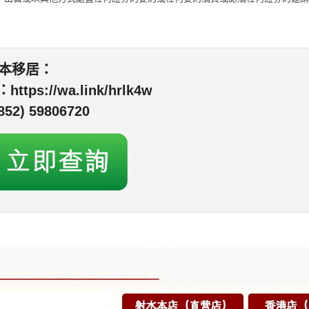
本移居：
p：
https://wa.link/hrlk4w
52) 59806720