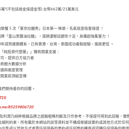
萬*(不包括按金保證金等) 台幣662萬/21萬美元
積榮獲 5 次「東京拉麵秀」日本第一 殊榮，名氣就是吸客保證 ！
招牌「富山黑醬油拉麵」，湯頭濃郁話題性十足，具備超強集客力 ！
0年成熟連鎖體系，已有香港、台灣、泰國成功複製經驗，風險更低 。
「純投資代營運」」獨有開業支援：
公司、提供日方協力者
準商圈大數據分析
溝通與進度管理
與開業前頂級宣傳
我們期待着你的回覆。
6720
wa.me/85259806720
報及利潤乃純粹根據品牌之經驗粗略判斷及只作參考，不保證可得到此回報，實
及細則約束，所有載於本網站的該等資料並不構成根據該要約或其他方式於任何
中出售或以其他方式處置任何證券的要約或任何要約購買或認購任何證券的邀請