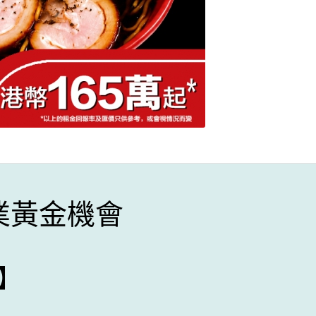
業黃金機會
】