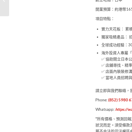
PILATES專門店品牌加盟
開業預算：約港幣165
項目特點：
實力天花板： 累
獨家吸睛產品： 
全球成功經驗：3
海外投資人專屬「
✅ 協助開立日本
✅ 店舖尋找、精
✅ 店面內裝裝修
✅ 當地人員招聘
請立即與我們聯絡，
Phone:
(852) 5980 
Whatsapp:
https://
*所有價格、預測回
狀況而定。須受條款
屬不合法的司法權區