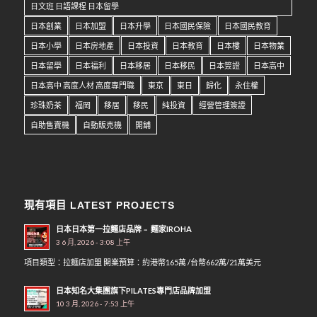
日文班 日語課程 日本留學
日本創業
日本加盟
日本升學
日本國民保險
日本國民教育
日本小學
日本房地產
日本投資
日本教育
日本樓
日本物業
日本留學
日本福利
日本移居
日本移民
日本簽證
日本高中
日本高中 高度人材 高度專門職
東京
東日
歸化
永住權
珍珠奶茶
福岡
移居
移民
純投資
經營管理簽證
自助售賣機
自動販売機
開舖
現有項目 LATEST PROJECTS
日本日本第一拉麵店品牌﹣ 麵家IROHA
3 6 月, 2026 - 3:08 上午
項目類型：拉麵店加盟 開業預算：約港幣165萬 /台幣662萬/21萬美元
日本知名大集團旗下PILATES專門店品牌加盟
10 3 月, 2026 - 7:53 上午