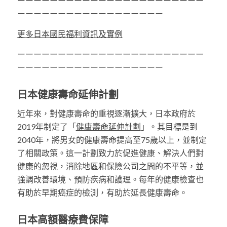
ーーーーーーーーーーーーーーーーーーーーーーー
ーーーーーーーーーーーーーーーーーー
更多日本國民福利資訊及實例
ーーーーーーーーーーーーーーーーーーーーーーー
ーーーーーーーーーーーーーーーーーー
日本健康壽命延伸計劃
近年來，對健康壽命的重視逐漸擴大，日本政府於
2019年制定了「
健康壽命延伸計劃
」。其目標是到
2040年，將男女的健康壽命提高至75歲以上，並制定
了相關政策。這一計劃致力於促進健康、解決人們對
健康的忽視，消除地區和保險公司之間的不平等，並
強調改善環境、預防疾病和護理。每年的健康檢查也
有助於早期癌症的檢測，有助於延長健康壽命。
日本高額醫療費保障