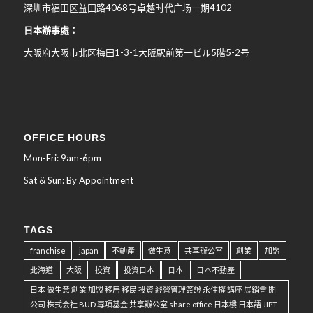
深圳市福田区益田路4068号卓越时代广场一期4102
日本辦事處：
大阪府大阪市北区梅田
1-3-1
大阪駅前第一ビル
5
階
5-2
号
OFFICE HOURS
Mon-Fri: 9am-6pm
Sat & Sun: By Appointment
TAGS
franchise
japan
不動產
做生意
共享辦公室
創業
加盟
北海道
大阪
投資
投資日本
日本
日本不動產
日本 做生意 創業 加盟 移居 移民 投資 經營管理簽證 永住權 講座 展銷會 開
公司 株式会社 BUD 專項基金 共享辦公室 share office 日本樓 日本語 JIPT