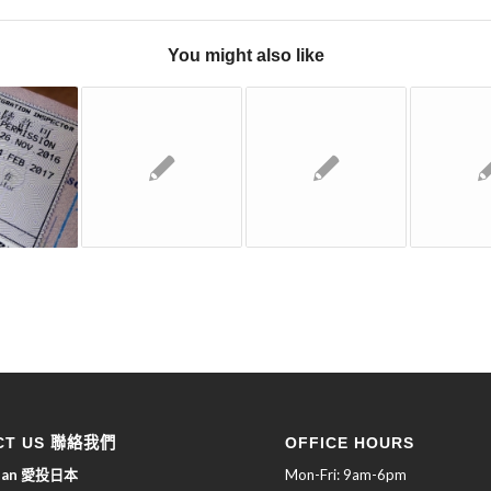
You might also like
CT US 聯絡我們
OFFICE HOURS
apan 愛投日本
Mon-Fri: 9am-6pm