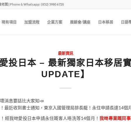
one & Whatsapp: (852) 5980 6720
現有項目
加盟流程
企業方案
展銷會/講座
日本移居
日語
最新資訊
愛投日本 – 最新獨家日本移居
UPDATE】
壞消息要話比大家知📣
！最近收到書士通知，東京入國管理局排長龍！永住申請長達14個月😵‍
！經我哋愛投日本申請永住嘅客人唔洗等14個月！
我哋專業嘅同事