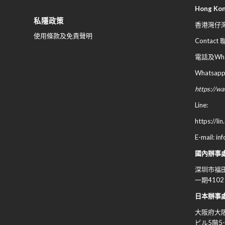
Hong Ko
私隱政策
香港灣仔灣
使用條款及免責聲明
Contact
電話及What
Whatsapp
https://
Line:
https://li
E-mail: in
國內辦事
深圳市福田
一期4102
日本辦事
大阪府大
ビル
5
階
5