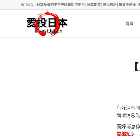
香港NO.1 日本投資創業特許經營加盟平台 | 日本創業 | 移民移居 | 優質不動產 | 做老闆 | Ph
首頁
【
有好消息同
講壞消息先
而好消息係
間縮短
🥳