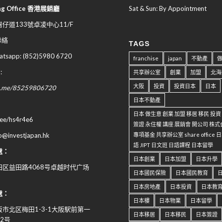
ng Office 香港展銷廳
Sat & Sun: By Appointment
仔道133號卓凌中心11/F
 聯絡
TAGS
sapp: (852)5980 6720
franchise
japan
不動產
:
共享辦公室
創業
加盟
北海
大阪
投資
投資日本
日本
wa.me/85259806720
日本不動產
日本 做生意 創業 加盟 移居 移民 投
n.ee/hs4r4e6
簽證 永住權 講座 展銷會 開公司 株式
專項基金 共享辦公室 share office
fo@investjapan.hk
語 JIPT 日文班 日語課程 日本留學
處：
日本創業
日本加盟
日本升學
区益田路4068号卓越时代广场
日本國民保險
日本國民教育
日本房地產
日本投資
日本教
處：
日本樓
日本物業
日本留學
阪市北区梅田
1-3-1
大阪駅前第一
日本移居
日本移民
日本簽證
-2
号