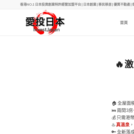
香港NO.1 日本投資創業特許經營加盟平台 | 日本創業 | 移民移居 | 優質不動產 | 做老闆 | Ph
首頁
🔥
🏠 全屋
🛌 兩間3
💰 只需港
♨️
真溫泉
，
🔑 全新