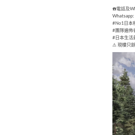
☎️電話及Wha
Whatsapp:
#No1日
#團隊遍佈
#日本生活
⚠️ 現樓