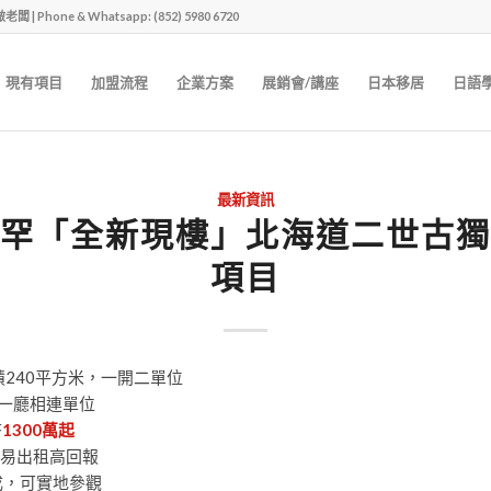
one & Whatsapp: (852) 5980 6720
現有項目
加盟流程
企業方案
展銷會/講座
日本移居
日語
最新資訊
激罕「全新現樓」北海道二世古
項目
面積240平方米，一開二單位
房一廳相連單位
幣
1300萬起
易出租高回報
落成，可實地參觀