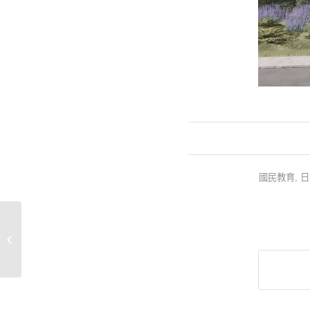
國民教育
,
日
🔥【筍】北海道二世古全新獨立屋項
目🔥