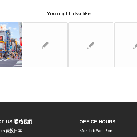
You might also like
CT US 聯絡我們
OFFICE HOURS
apan 愛投日本
Mon-Fri: 9am-6pm