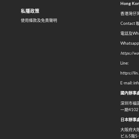
Hong Ko
私隱政策
香港灣仔灣
使用條款及免責聲明
Contact
電話及What
Whatsapp
https://
Line:
https://li
E-mail: in
國內辦事
深圳市福田
一期4102
日本辦事
大阪府大
ビル
5
階
5