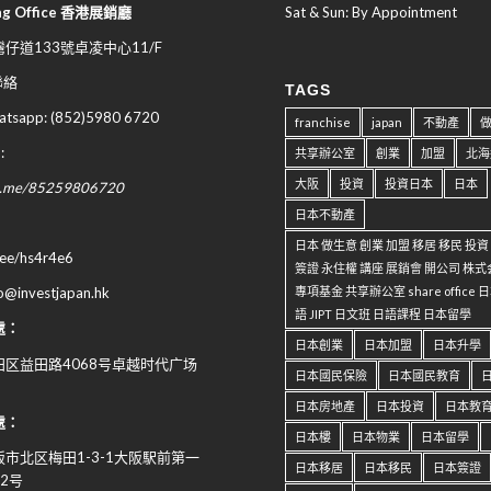
ng Office 香港展銷廳
Sat & Sun: By Appointment
仔道133號卓凌中心11/F
 聯絡
TAGS
sapp: (852)5980 6720
franchise
japan
不動產
:
共享辦公室
創業
加盟
北海
大阪
投資
投資日本
日本
wa.me/85259806720
日本不動產
日本 做生意 創業 加盟 移居 移民 投
n.ee/hs4r4e6
簽證 永住權 講座 展銷會 開公司 株式
專項基金 共享辦公室 share office
fo@investjapan.hk
語 JIPT 日文班 日語課程 日本留學
處：
日本創業
日本加盟
日本升學
区益田路4068号卓越时代广场
日本國民保險
日本國民教育
日本房地產
日本投資
日本教
處：
日本樓
日本物業
日本留學
阪市北区梅田
1-3-1
大阪駅前第一
日本移居
日本移民
日本簽證
-2
号