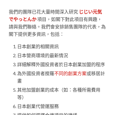
我們的團隊已花大量時間深入研究
じじい元気
でやっとんか
項目，如閣下對此項目有興趣，
請與我們聯絡。我們會安排銷售團隊的代表，為
閣下提供更多資訊，包括：
日本創業的相關資訊
日本營商環境的最新情況
詳細解釋外國投資者於日本創業加盟的程序
為外國投資者搜羅
不同的創業方案
或移居計
畫
其他加盟創業的成本（如：各種所需費用
等）
日本創業代營運服務