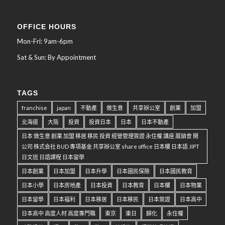
OFFICE HOURS
Mon-Fri: 9am-6pm
Sat & Sun: By Appointment
TAGS
franchise
japan
不動產
做生意
共享辦公室
創業
加盟
北海道
大阪
投資
投資日本
日本
日本不動產
日本 做生意 創業 加盟 移居 移民 投資 經營管理簽證 永住權 講座 展銷會 開
公司 株式会社 BUD 專項基金 共享辦公室 share office 日本樓 日本語 JIPT
日文班 日語課程 日本留學
日本創業
日本加盟
日本升學
日本國民保險
日本國民教育
日本小學
日本房地產
日本投資
日本教育
日本樓
日本物業
日本留學
日本福利
日本移居
日本移民
日本簽證
日本高中
日本高中 高度人材 高度專門職
東京
東日
歸化
永住權