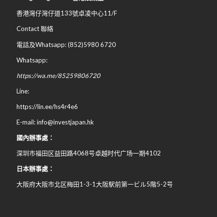
香港灣仔灣仔道133號卓凌中心11/F
Contact 聯絡
電話及Whatsapp: (852)5980 6720
Whatsapp:
https://wa.me/85259806720
Line:
https://lin.ee/hs4r4e6
E-mail: info@investjapan.hk
國內辦事處：
深圳市福田区益田路4068号卓越时代广场一期4102
日本辦事處：
大阪府大阪市北区梅田
1-3-1
大阪駅前第一ビル
5
階
5-2
号