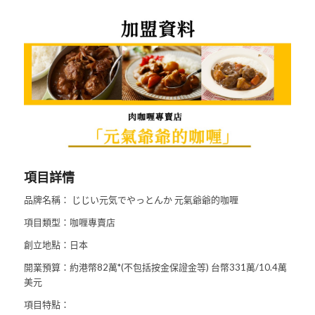
項目詳情
品牌名稱： じじい元気でやっとんか 元氣爺爺的咖喱
項目類型：咖喱專賣店
創立地點：日本
開業預算：約港幣82萬*(不包括按金保證金等) 台幣331萬/10.4萬
美元
項目特點：