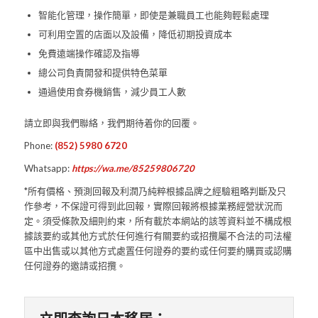
智能化管理，操作簡單，即使是兼職員工也能夠輕鬆處理
可利用空置的店面以及設備，降低初期投資成本
免費遠端操作確認及指導
總公司負責開發和提供特色菜單
通過使用食券機銷售，減少員工人數
請立即與我們聯絡，我們期待着你的回覆。
Phone:
(852) 5980 6720
Whatsapp:
https://wa.me/85259806720
*所有價格、預測回報及利潤乃純粹根據品牌之經驗粗略判斷及只
作參考，不保證可得到此回報，實際回報將根據業務經營狀況而
定。須受條款及細則約束，所有載於本網站的該等資料並不構成根
據該要約或其他方式於任何進行有關要約或招攬屬不合法的司法權
區中出售或以其他方式處置任何證券的要約或任何要約購買或認購
任何證券的邀請或招攬。