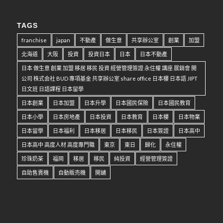
TAGS
franchise
japan
不動產
做生意
共享辦公室
創業
加盟
北海道
大阪
投資
投資日本
日本
日本不動產
日本 做生意 創業 加盟 移居 移民 投資 經營管理簽證 永住權 講座 展銷會 開
公司 株式会社 BUD 專項基金 共享辦公室 share office 日本樓 日本語 JIPT
日文班 日語課程 日本留學
日本創業
日本加盟
日本升學
日本國民保險
日本國民教育
日本小學
日本房地產
日本投資
日本教育
日本樓
日本物業
日本留學
日本福利
日本移居
日本移民
日本簽證
日本高中
日本高中 高度人材 高度專門職
東京
東日
歸化
永住權
珍珠奶茶
福岡
移居
移民
純投資
經營管理簽證
自助售賣機
自動販売機
開舖