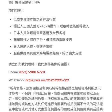
預計按金保證金：N/A
項目特點：
低成本具爆炸性之新經濟行業
極低人工開支並可24小時運作，睡眠時也能獲得收入
日本入貨並可銷售至香港及世界各地
簡單操作之網店平台，毋須精通電腦技巧
專人協助入貨、營運等渠道
服務供應商具強大跨境電商經驗，給予強大支援
請立即與我們聯絡，我們期待着你的回覆。
Phone:
(852) 5980 6720
Whatsapp:
https://wa.me/85259806720
*所有價格、預測回報及利潤乃純粹根據品牌之經驗粗略判斷及只
作參考，不保證可得到此回報，實際回報將根據業務經營狀況而
定。須受條款及細則約束，所有載於本網站的該等資料並不構成根
據該要約或其他方式於任何進行有關要約或招攬屬不合法的司法權
區中出售或以其他方式處置任何證券的要約或任何要約購買或認購