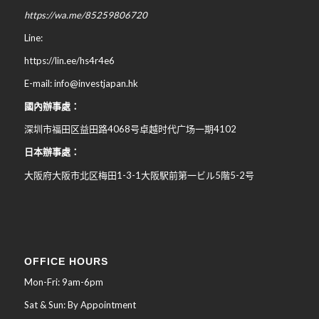
https://wa.me/85259806720
Line:
https://lin.ee/hs4r4e6
E-mail: info@investjapan.hk
國內辦事處：
深圳市福田区益田路4068号卓越时代广场一期4102
日本辦事處：
大阪府大阪市北区梅田
1-3-1
大阪駅前第一ビル
5
階
5-2
号
OFFICE HOURS
Mon-Fri: 9am-6pm
Sat & Sun: By Appointment