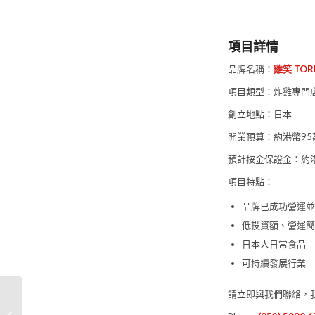
項目詳情
品牌名稱：
雞笑 TOR
項目類型：炸雞專門
創立地點：日本
開業預算：約港幣95
預計按金保證金：約港
項目特點：
品牌已成功營運並
低投資額、營運簡
日本人日常食品
可持續發展行業
請立即與我們聯絡，
日本大集團 Coffee Shop
連鎖店品牌加盟 – MUC