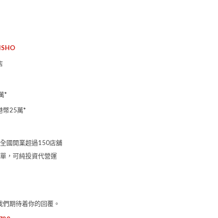
ISHO
店
萬*
幣25萬*
全國開業超過150店舖
單，可純投資代營運
我們期待着你的回覆。