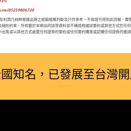
6720
wa.me/85259806720
報及利潤乃純粹根據品牌之經驗粗略判斷及只作參考，不保證可得到此回報，實
及細則約束，所有載於本網站的該等資料並不構成根據該要約或其他方式於任何
中出售或以其他方式處置任何證券的要約或任何要約購買或認購任何證券的邀請
全國知名，已發展至台灣開