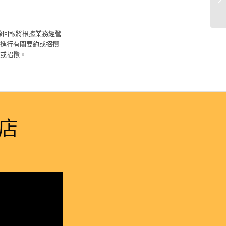
際回報將根據業務經營
進行有關要約或招攬
或招攬。
店