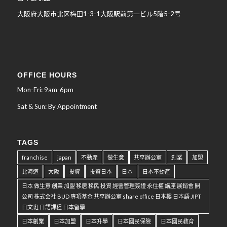
大阪府大阪市北区梅田
1-3-1
大阪駅前第一ビル
5
階
5-2
号
OFFICE HOURS
Mon-Fri: 9am-6pm
Sat & Sun: By Appointment
TAGS
franchise
japan
不動產
做生意
共享辦公室
創業
加盟
北海道
大阪
投資
投資日本
日本
日本不動產
日本 做生意 創業 加盟 移居 移民 投資 經營管理簽證 永住權 講座 展銷會 開
公司 株式会社 BUD 專項基金 共享辦公室 share office 日本樓 日本語 JIPT
日文班 日語課程 日本留學
日本創業
日本加盟
日本升學
日本國民保險
日本國民教育