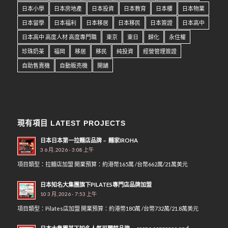
日本小學
日本房地產
日本投資
日本教育
日本樓
日本物業
日本留學
日本福利
日本移居
日本移民
日本簽證
日本高中
日本高中 高度人材 高度專門職
東京
東日
歸化
永住權
珍珠奶茶
福岡
移居
移民
純投資
經營管理簽證
自助售賣機
自動販売機
開舖
現有項目 LATEST PROJECTS
日本日本第一拉麵店品牌﹣ 麵家IROHA
3 6 月, 2026 - 3:08 上午
項目類型：拉麵店加盟 開業預算：約港幣165萬 /台幣662萬/21萬美元
日本知名大集團旗下PILATES專門店品牌加盟
10 3 月, 2026 - 7:53 上午
項目類型：Pilates店加盟 開業預算：約港幣180萬 /台幣732萬/21.8萬美元