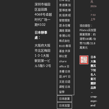
月,
深圳市福田
意 創業 加
2026
区益田路
盟 移居 移
-
4068号卓越
7:53
民 投資 經
时代广场一
上午
營管理簽
期4102
證 永住權
項目類型：
Pilates店加盟
講座 展銷
日本辦事
開業預算：約
會 開公司
處：
港幣180萬 /台
株式会社
幣732萬/21.8
大阪府大阪
BUD 專項
萬美元
市北区梅田
基金 共享
1-3-1
大阪
辦公室
日本
駅前第一ビ
share
大集
ル
5
階
5-2
号
團其
office 日
下知
本樓 日本
名人
語 JIPT 日
氣可
文班 日語
麗餅
課程 日本
品牌
留學
﹣
crepe
日本創業
espresso
and
日本加盟