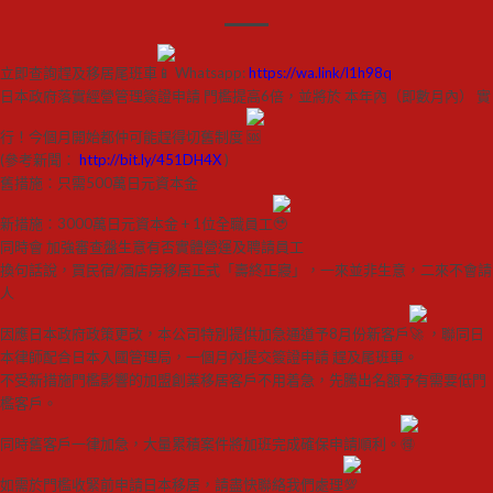
立即查詢趕及移居尾班車
Whatsapp:
https://wa.link/l1h98q
日本政府落實經營管理簽證申請 門檻提高6倍，並將於 本年內（即數月內） 實
行！今個月開始都仲可能趕得切舊制度
(參考新聞：
http://bit.ly/451DH4X
)
舊措施：只需500萬日元資本金
新措施：3000萬日元資本金 + 1位全職員工
同時會 加強審查盤生意有否實體營運及聘請員工
換句話說，買民宿/酒店房移居正式「壽終正寢」，一來並非生意，二來不會請
人
因應日本政府政策更改，本公司特別提供加急通道予8月份新客戶
，聯同日
本律師配合日本入國管理局，一個月內提交簽證申請 趕及尾班車。
不受新措施門檻影響的加盟創業移居客戶不用着急，先騰出名額予有需要低門
檻客戶。
同時舊客戶一律加急，大量累積案件將加班完成確保申請順利。
如需於門檻收緊前申請日本移居，請盡快聯絡我們處理