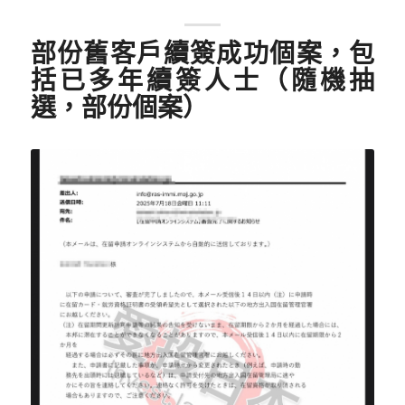
部份舊客戶續簽成功個案，包
括已多年續簽人士（隨機抽
選，部份個案）