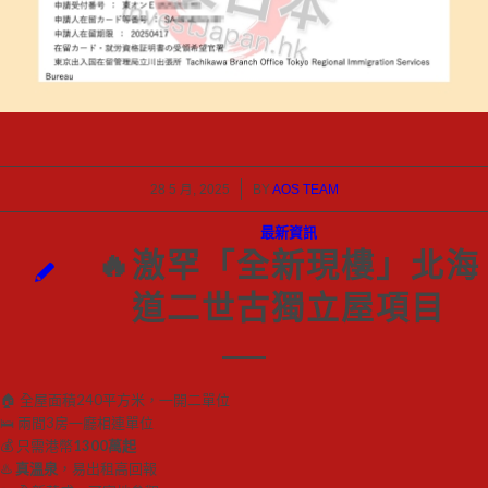
/
28 5 月, 2025
BY
AOS TEAM
最新資訊
🔥激罕「全新現樓」北海
道二世古獨立屋項目
🏠 全屋面積240平方米，一開二單位
🛌 兩間3房一廳相連單位
💰 只需港幣
1300萬起
♨️
真溫泉
，易出租高回報