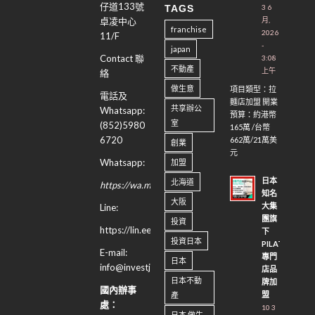
仔道133號
3 6
TAGS
月,
卓凌中心
franchise
2026
11/F
-
japan
Contact 聯
3:08
不動產
上午
絡
做生意
項目類型：拉
電話及
麵店加盟 開業
共享辦公
Whatsapp:
預算：約港幣
室
(852)5980
165萬 /台幣
6720
662萬/21萬美
創業
元
Whatsapp:
加盟
日本
北海道
https://wa.me/85259806720
知名
大阪
大集
Line:
團旗
投資
https://lin.ee/hs4r4e6
下
投資日本
PILATES
E-mail:
專門
日本
info@investjapan.hk
店品
日本不動
牌加
國內辦事
盟
產
處：
10 3
日本 做生