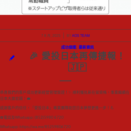
/
7 8 月, 2025
BY
AOS TEAM
成功個案
,
最新資訊
🎉 愛投日本再傳捷報！
🇯🇵
恭喜我們的客戶成功更新經營管理簽證！
✨
順利獲批新在留資格，事業繼續在
日本大展宏圖！
💼
感謝客戶的信任，「愛投日本」專業團隊助您日本夢想更進一步！
💪
☎️
電話及Whatsapp:
(852)5980 6720
Whatsapp:
https://wa.me/85259806720