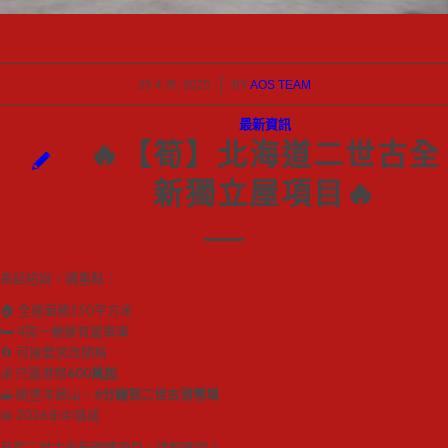
/
25 4 月, 2025
BY
AOS TEAM
最新資訊
🔥【筍】北海道二世古全
新獨立屋項目🔥
長話短說，講重點：
🏠 全屋面積150平方米
🛏 4房一廳連有蓋車庫
🔄 可按要求改間格
💰 只需港幣
600萬起
🗻 眺望羊蹄山，
6分鐘到二世古滑雪場
📅 2026年中落成
另有二世古全新現樓項目，請即查詢！