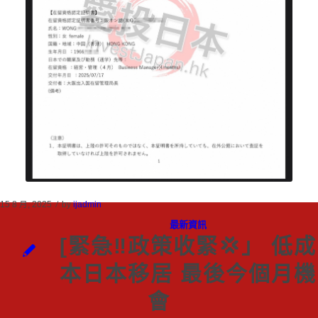
/
15 8 月, 2025
by
ijadmin
最新資訊
[緊急‼️政策收緊💢」 低成
本日本移居 最後今個月機
會