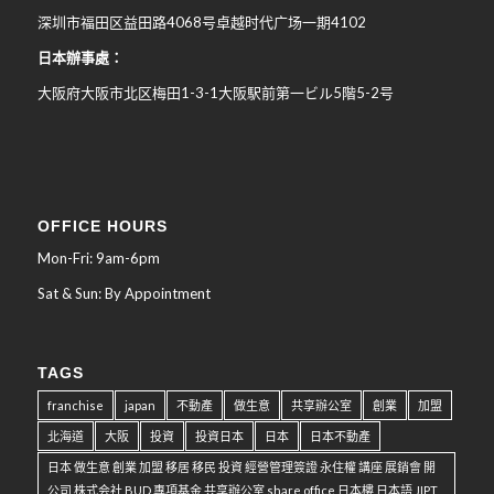
深圳市福田区益田路4068号卓越时代广场一期4102
日本辦事處：
大阪府大阪市北区梅田
1-3-1
大阪駅前第一ビル
5
階
5-2
号
OFFICE HOURS
Mon-Fri: 9am-6pm
Sat & Sun: By Appointment
TAGS
franchise
japan
不動產
做生意
共享辦公室
創業
加盟
北海道
大阪
投資
投資日本
日本
日本不動產
日本 做生意 創業 加盟 移居 移民 投資 經營管理簽證 永住權 講座 展銷會 開
公司 株式会社 BUD 專項基金 共享辦公室 share office 日本樓 日本語 JIPT