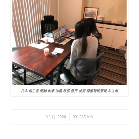
日本 做生意 開舖 創業 加盟 移居 移民 投資 經營管理簽證 永住權
/
3 1 月, 2020
BY
IJADMIN