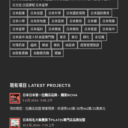
日文班 日語課程 日本留學
日本創業
日本加盟
日本升學
日本國民保險
日本國民教育
日本小學
日本房地產
日本投資
日本教育
日本樓
日本物業
日本留學
日本福利
日本移居
日本移民
日本簽證
日本高中
日本高中 高度人材 高度專門職
東京
東日
歸化
永住權
珍珠奶茶
福岡
移居
移民
純投資
經營管理簽證
自助售賣機
自動販売機
開舖
現有項目 LATEST PROJECTS
日本日本第一拉麵店品牌﹣ 麵家IROHA
3 6 月, 2026 - 3:08 上午
項目類型：拉麵店加盟 開業預算：約港幣165萬 /台幣662萬/21萬美元
日本知名大集團旗下PILATES專門店品牌加盟
10 3 月, 2026 - 7:53 上午