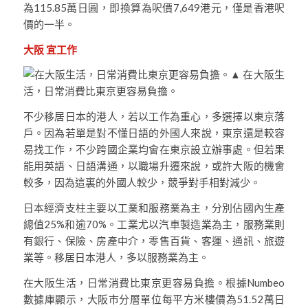
為115.85萬日圓，即換算為呎價7,649港元，僅是香港呎
價的一半。
大阪 宜工作
▲ 在大阪生
活，日常消費比東京更容易負擔。
不少移居日本的港人，若以工作為重心，多選擇以東京落
戶。因為若單是對不懂日語的外國人來說，東京還是較容
易找工作，不少跨國企業均會在東京設立辦事處。但若果
能用英語、日語溝通，以職場升遷來說，或許大阪的機會
較多，因為這裏的外國人較少，競爭對手相對減少。
日本經濟支柱主要以工業和服務業為主，分別佔國內生產
總值25%和逾70%。工業尤以汽車製造業為主，服務業則
有銀行、保險、房產中介，零售百貨、客運、通訊、旅遊
業等。移居日本港人，多以服務業為主。
在大阪生活，日常消費比東京更容易負擔。根據Numbeo
數據庫顯示，大阪市分層單位每平方米樓價為51.52萬日