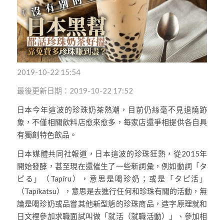
2019-10-22 15:54
最後更新日期：
2019-10-22 17:52
日本今年這波的珍珠奶茶熱潮，目前仍絲毫不見退燒跡
象，不僅相關飲料店愈來愈多，每家店還爭相提供各自具
有獨創特色飲品。
日本媒體共同社報道，日本這波的珍珠狂熱，從2015年
開始發酵，甚至現在還催生了一些新詞彙，例如動詞「タ
ピる」（Tapiru），意思是喝珍奶；或是「タピ活」
（Tapikatsu），意思是去進行任何和珍珠有關的活動，無
論是喝珍奶或品嘗其他新型態的珍珠商品，造字原理就和
日文裡參加求職面試叫做「就活（就職活動）」、參加相