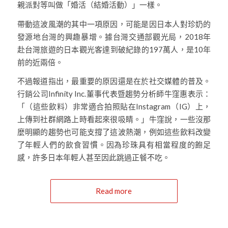
親派對等叫做「婚活（結婚活動）」一樣。
帶動這波風潮的其中一項原因，可能是因日本人對珍奶的
發源地台灣的興趣暴增。據台灣交通部觀光局，2018年
赴台灣旅遊的日本觀光客達到破紀錄的197萬人，是10年
前的近兩倍。
不過報道指出，最重要的原因還是在於社交媒體的普及。
行銷公司Infinity Inc.董事代表暨趨勢分析師牛窪惠表示：
「（這些飲料）非常適合拍照貼在Instagram（IG）上，
上傳到社群網路上時看起來很吸睛。」牛窪說，一些沒那
麼明顯的趨勢也可能支撐了這波熱潮，例如這些飲料改變
了年輕人們的飲食習慣。因為珍珠具有相當程度的飽足
感，許多日本年輕人甚至因此跳過正餐不吃。
Read more