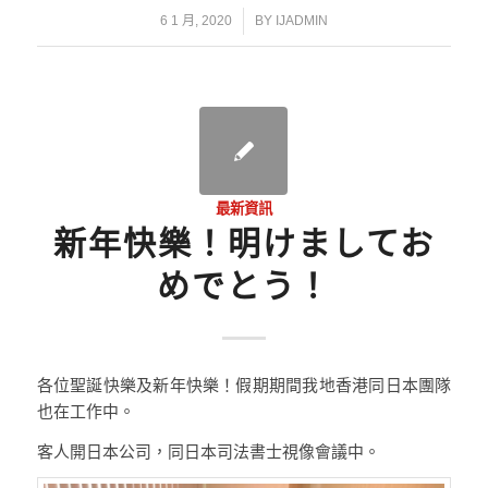
/
6 1 月, 2020
BY
IJADMIN
最新資訊
新年快樂！明けましてお
めでとう！
各位聖誕快樂及新年快樂！假期期間我地香港同日本團隊
也在工作中。
客人開日本公司，同日本司法書士視像會議中。