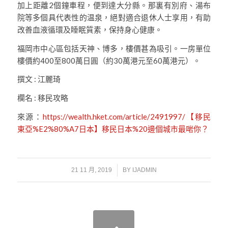
加上距離2個鐘車程，便到達大分縣。那裏有別府、湯布
院等多個具代表性的温泉，絕對適合退休人士享用，有助
改善血液循環及睡眠質素，保持身心健康。
福岡市中心區包括天神、博多，樓價甚為吸引。一房單位
樓價約400至800萬日圓（約30萬港元至60萬港元）。
撰文 : 江麗琦
欄名 : 移民攻略
來源：
https://wealth.hket.com/article/2491997/【移民
東亞%E2%80%A7日本】移民日本%20邊個城市最啱你？
/
21 11 月, 2019
BY
IJADMIN