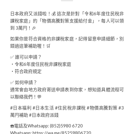
日本政府又派錢啦！💰 這次是針對「令和6年度住民稅非
課稅家庭」的「物價高騰對策支援給付金」，每人可以領
到 3萬円！🎉
如果你是符合資格的非課稅家庭，記得留意申請細節，別
錯過這筆補助喔！🛒
✅ 誰可以申請？
・令和6年度住民稅非課稅家庭
・符合政府規定
✅ 如何申請？
通常會由地方政府寄送申請表到你家，想知道具體流程可
以聯絡我們！💬
#日本福利 #日本生活 #住民稅非課稅 #物價高騰對策 #3
萬円補助 #日本政府派錢
☎️電話及Whatsapp: (852)5980 6720
Whatsapp: https://wa.me/85259806720