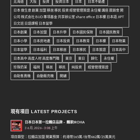
北海道
大阪
投資
投資日本
日本
日本不動產
日本 做生意 創業 加盟 移居 移民 投資 經營管理簽證 永住權 講座 展銷會 開
公司 株式会社 BUD 專項基金 共享辦公室 share office 日本樓 日本語 JIPT
日文班 日語課程 日本留學
日本創業
日本加盟
日本升學
日本國民保險
日本國民教育
日本小學
日本房地產
日本投資
日本教育
日本樓
日本物業
日本留學
日本福利
日本移居
日本移民
日本簽證
日本高中
日本高中 高度人材 高度專門職
東京
東日
歸化
永住權
珍珠奶茶
福岡
移居
移民
純投資
經營管理簽證
自助售賣機
自動販売機
開舖
現有項目 LATEST PROJECTS
日本日本第一拉麵店品牌﹣ 麵家IROHA
3 6 月, 2026 - 3:08 上午
項目類型：拉麵店加盟 開業預算：約港幣165萬 /台幣662萬/21萬美元