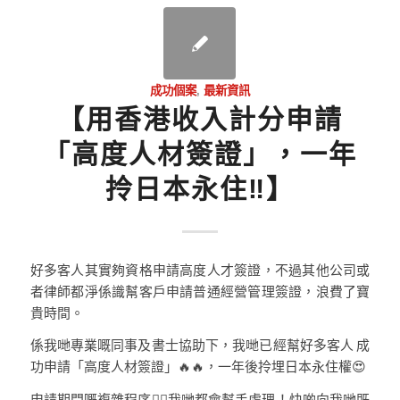
成功個案
,
最新資訊
【用香港收入計分申請
「高度人材簽證」，一年
拎日本永住‼️】
好多客人其實夠資格申請高度人才簽證，不過其他公司或
者律師都淨係識幫客戶申請普通經營管理簽證，浪費了寶
貴時間。
係我哋專業嘅同事及書士協助下，我哋已經幫好多客人 成
功申請「高度人材簽證」🔥🔥，一年後拎埋日本永住權😍
申請期間嘅複雜程序😵‍💫我哋都會幫手處理！快啲向我哋既