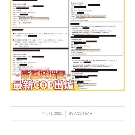
/
4 2 月, 2025
BY
AOS TEAM