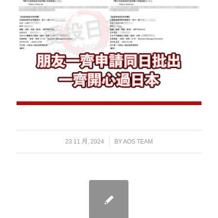
/
23 11 月, 2024
BY
AOS TEAM