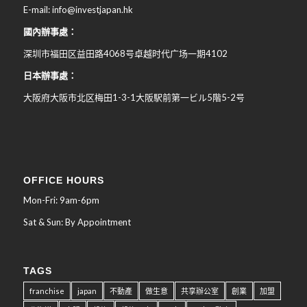
E-mail: info@investjapan.hk
國內辦事處：
深圳市福田区益田路4068号卓越时代广场一期4102
日本辦事處：
大阪府大阪市北区梅田
1-3-1
大阪駅前第一ビル
5
階
5-2
号
OFFICE HOURS
Mon-Fri: 9am-6pm
Sat & Sun: By Appointment
TAGS
franchise
japan
不動產
做生意
共享辦公室
創業
加盟