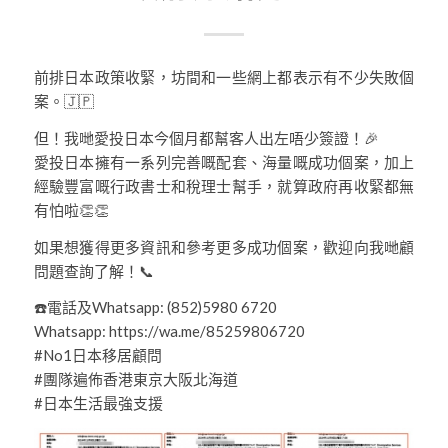
前排日本政策收緊，坊間和一些網上都表示有不少失敗個
案。🇯🇵
但！我哋愛投日本今個月都幫客人出左唔少簽證！🎉
愛投日本擁有一系列完善嘅配套、海量嘅成功個案，加上
經驗豐富嘅行政書士和稅理士幫手，就算政府再收緊都無
有怕啦👏👏
如果想獲得更多資訊和參考更多成功個案，歡迎向我哋顧
問題查詢了解！📞
☎️電話及Whatsapp: (852)5980 6720
Whatsapp: https://wa.me/85259806720
#No1日本移居顧問
#團隊遍佈香港東京大阪北海道
#日本生活最強支援