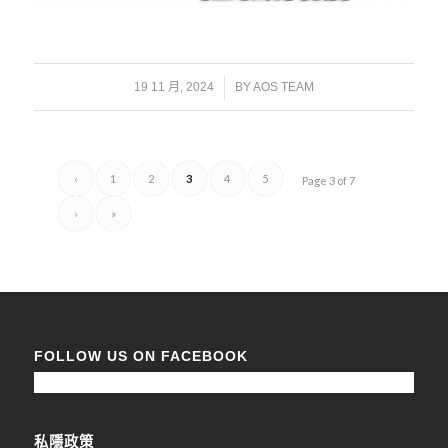
/
19 11 月, 2024
BY
AOS TEAM
‹
1
2
3
4
5
Page 3 of 7
›
»
FOLLOW US ON FACEBOOK
私隱政策