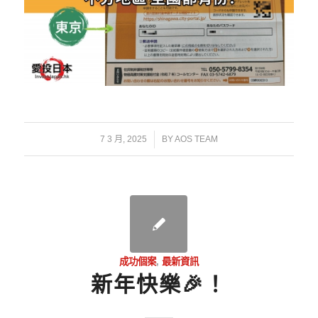
/
7 3 月, 2025
BY
AOS TEAM
成功個案
,
最新資訊
新年快樂🎉！