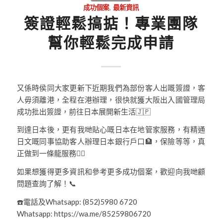
成功個案
,
最新資訊
簽證輕鬆搞掂！專業團隊
幫你輕鬆完成申請
又係時侯同大家更新下近期我們為部份客人出嘅簽證，客
人毋須離港，全程在港辦理，很快就獲大阪出入國管理局
成功批出簽證，前往日本展開新生活🇯🇵
到達日本後，更有我哋貼心嘅日本在地管家服務，有精通
日文嘅同事協助客人辦理日本銀行戶口🏦，保險等等，真
正做到一條龍服務👍🏻
如果想獲得更多資訊和參考更多成功個案，歡迎向我哋顧
問題查詢了解！📞
☎️電話及Whatsapp: (852)5980 6720
Whatsapp: https://wa.me/85259806720