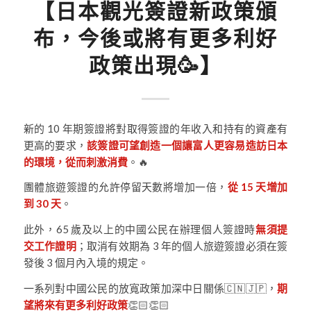
【日本觀光簽證新政策頒
布，今後或將有更多利好
政策出現🥳】
新的 10 年期簽證將對取得簽證的年收入和持有的資產有
更高的要求，
該簽證可望創造一個讓富人更容易造訪日本
的環境，從而刺激消費
。🔥
團體旅遊簽證的允許停留天數將增加一倍，
從 15 天增加
到 30 天
。
此外，65 歲及以上的中國公民在辦理個人簽證時
無須提
交工作證明
；取消有效期為 3 年的個人旅遊簽證必須在簽
發後 3 個月內入境的規定。
一系列對中國公民的放寬政策加深中日關係🇨🇳🇯🇵，
期
望將來有更多利好政策
👏🏻👏🏻