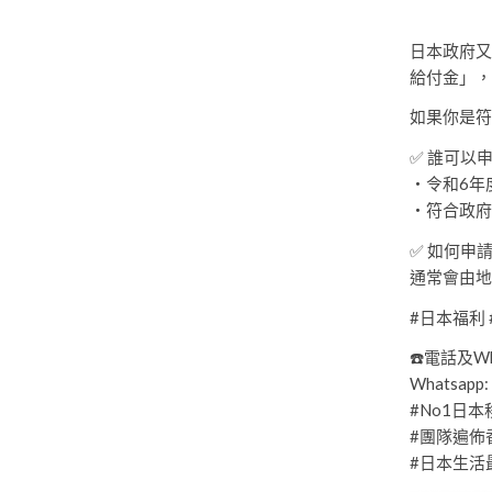
日本政府又
給付金」，
如果你是符
✅ 誰可以
・令和6年
・符合政府
✅ 如何申
通常會由地
#日本福利
☎️電話及Wha
Whatsapp:
#No1日
#團隊遍佈
#日本生活