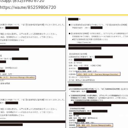
app: (852)5980 6720
 https://wa.me/85259806720