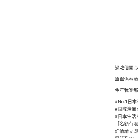
過咗個開心
單單係春節
今年我哋都
#No.1日
#團隊遍佈
#日本生活
［名額有限
詳情請立即