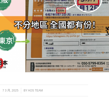
/
7 3 月, 2025
BY
AOS TEAM