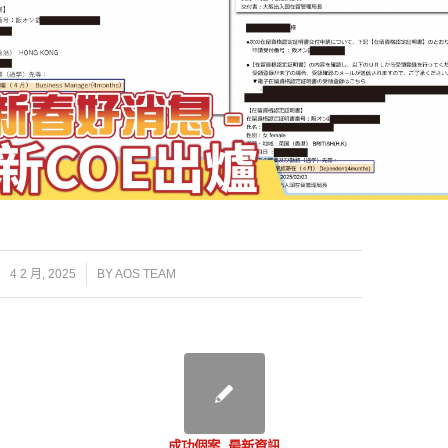
/
4 2 月, 2025
BY
AOS TEAM
成功個案
,
最新資訊