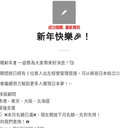
成功個案
,
最新資訊
新年快樂🎉！
嘅新年🧧 一返黎為大家帶來好消息！🥰
期間就已經有 5 位客人出左經營管理簽證，可以移居日本啦👏🏻
會繼續努力幫助更多人實現日本夢！✨
本移居顧問
香港、東京、大阪、北海道
最強支援
］❌本月名額已滿❌，現在開放下月名額，先到先得！
向我們查詢！☎️