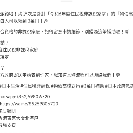
派錢啦！💰 這次是針對「令和6年度住民稅非課稅家庭」的「物價
每人可以領到 3萬円！🎉
合資格的非課稅家庭，記得留意申請細節，別錯過這筆補助喔！🛒
申請？
度住民稅非課稅家庭
規定
請？
方政府寄送申請表到你家，想知道具體流程可以聯絡我們！💬
 #日本生活 #住民稅非課稅 #物價高騰對策 #3萬円補助 #日本政府派
tsapp: (852)5980 6720
 https://wa.me/85259806720
本移居顧問
香港東京大阪北海道
最強支援