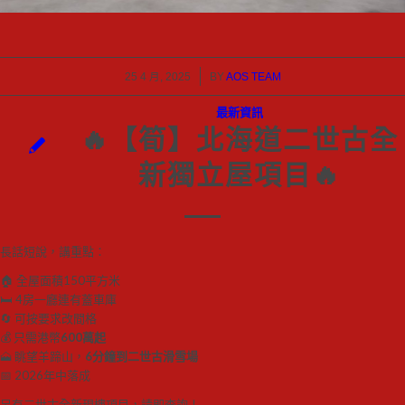
/
25 4 月, 2025
BY
AOS TEAM
最新資訊
🔥【筍】北海道二世古全
新獨立屋項目🔥
長話短說，講重點：
🏠 全屋面積150平方米
🛏 4房一廳連有蓋車庫
🔄 可按要求改間格
💰 只需港幣
600萬起
🗻 眺望羊蹄山，
6分鐘到二世古滑雪場
📅 2026年中落成
另有二世古全新現樓項目，請即查詢！