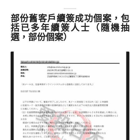
部份舊客戶續簽成功個案，包
括已多年續簽人士（隨機抽
選，部份個案）