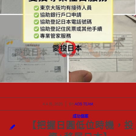
/
4 4 月, 2025
BY
AOS TEAM
成功個案
【把握日圓低位時機，投