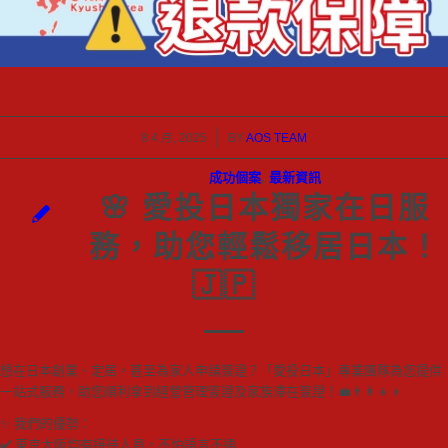
/
8 4 月, 2025
BY
AOS TEAM
成功個案
,
最新資訊
🌸 愛投日本獨家在日服
務，助您輕鬆移居日本！
🇯🇵
想在日本創業、定居，甚至為家人申請簽證？「愛投日本」專業團隊為您提供
一站式服務，助您順利拿到經營管理簽證及家族滯在簽證！💼👨‍👩‍👧‍👦
✨ 我們的優勢：
✔️ 東京大阪均有接待人員，不怕語言不通