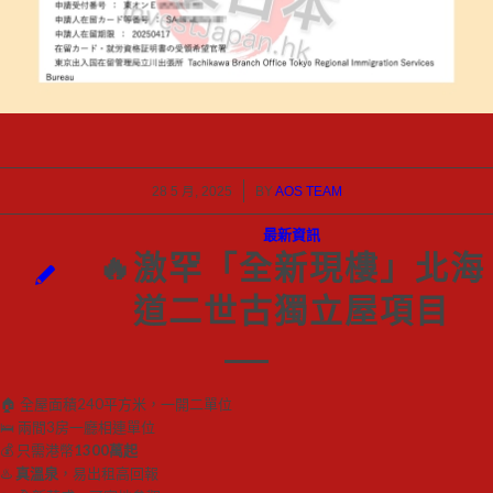
/
28 5 月, 2025
BY
AOS TEAM
最新資訊
🔥激罕「全新現樓」北海
道二世古獨立屋項目
🏠 全屋面積240平方米，一開二單位
🛌 兩間3房一廳相連單位
💰 只需港幣
1300萬起
♨️
真溫泉
，易出租高回報