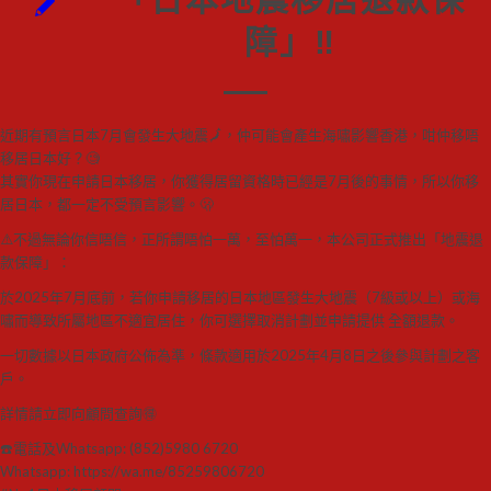
障」‼️
近期有預言日本7月會發生大地震🗾，仲可能會產生海嘯影響香港，咁仲移唔
移居日本好？🧐
其實你現在申請日本移居，你獲得居留資格時已經是7月後的事情，所以你移
居日本，都一定不受預言影響。🫢
⚠️不過無論你信唔信，正所謂唔怕一萬，至怕萬一，本公司正式推出「地震退
款保障」：
於2025年7月底前，若你申請移居的日本地區發生大地震（7級或以上）或海
嘯而導致所屬地區不適宜居住，你可選擇取消計劃並申請提供 全額退款。
一切數據以日本政府公佈為準，條款適用於2025年4月8日之後參與計劃之客
戶。
詳情請立即向顧問查詢🉐
☎️電話及Whatsapp: (852)5980 6720
Whatsapp: https://wa.me/85259806720