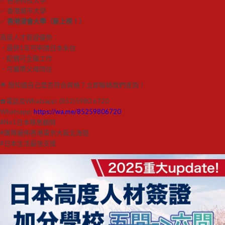
✅ 香港城市大學
✅
香港浸會大學（新上榜！）
高度人才簽證優勢：
・最快1年可申請日本永住
・配偶可全職工作
・可攜帶父母同住
🌟 想知道自己是否符合資格？立即聯絡我們查詢！
☎️電話及Whatsapp: (852)5980 6720
Whatsapp:
https://wa.me/85259806720
#No1日本移居顧問
#團隊遍佈香港東京大阪北海道
#日本生活最強支援