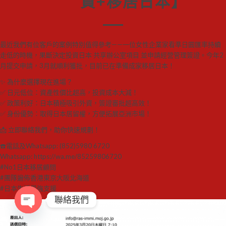
資+移居日本】
最近我們有位客戶的案例特別值得參考——一位女性企業家看準日圓匯率持續
走低的時機，果斷決定投資日本 共享辦公室項目 並申請經營管理簽證。今年2
月提交申請，3月就順利獲批，目前已在準備成家移居日本！
✨ 為什麼選擇現在進場？
✅ 日元低位：資產性價比超高，投資成本大減！
✅ 政策利好：日本積極吸引外資，簽證審批超高效！
✅ 身份優勢：取得日本居留權，方便拓展亞洲市場！
📩 立即聯絡我們，助你快速規劃！
☎️電話及Whatsapp: (852)5980 6720
Whatsapp: https://wa.me/85259806720
#No1日本移居顧問
#團隊遍佈香港東京大阪北海道
#日本生活最強支援
聯絡我們
Open
chaty