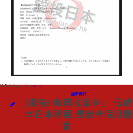
/
15 8 月, 2025
by
ijadmin
最新資訊
[緊急‼️政策收緊💢」 低成
本日本移居 最後今個月機
會