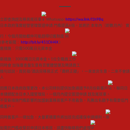
立即查詢趕及移居尾班車
Whatsapp:
https://wa.link/l1h98q
日本政府落實經營管理簽證申請 門檻提高6倍，並將於 本年內（即數月內） 實
行！今個月開始都仲可能趕得切舊制度
(參考新聞：
http://bit.ly/451DH4X
)
舊措施：只需500萬日元資本金
新措施：3000萬日元資本金 + 1位全職員工
同時會 加強審查盤生意有否實體營運及聘請員工
換句話說，買民宿/酒店房移居正式「壽終正寢」，一來並非生意，二來不會請
人
因應日本政府政策更改，本公司特別提供加急通道予8月份新客戶
，聯同日
本律師配合日本入國管理局，一個月內提交簽證申請 趕及尾班車。
不受新措施門檻影響的加盟創業移居客戶不用着急，先騰出名額予有需要低門
檻客戶。
同時舊客戶一律加急，大量累積案件將加班完成確保申請順利。
如需於門檻收緊前申請日本移居，請盡快聯絡我們處理