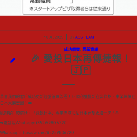
/
7 8 月, 2025
BY
AOS TEAM
成功個案
,
最新資訊
🎉 愛投日本再傳捷報！
🇯🇵
恭喜我們的客戶成功更新經營管理簽證！
✨
順利獲批新在留資格，事業繼續在
日本大展宏圖！
💼
感謝客戶的信任，「愛投日本」專業團隊助您日本夢想更進一步！
💪
☎️
電話及Whatsapp:
(852)5980 6720
Whatsapp:
https://wa.me/85259806720