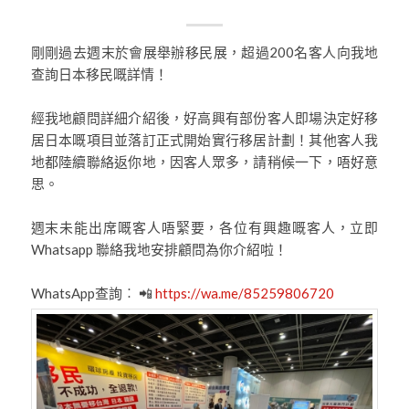
剛剛過去週末於會展舉辦移民展，超過200名客人向我地
查詢日本移民嘅詳情！
經我地顧問詳細介紹後，好高興有部份客人即場決定好移
居日本嘅項目並落訂正式開始實行移居計劃！其他客人我
地都陸續聯絡返你地，因客人眾多，請稍候一下，唔好意
思。
週末未能出席嘅客人唔緊要，各位有興趣嘅客人，立即
Whatsapp 聯絡我地安排顧問為你介紹啦！
WhatsApp查詢︰ 📲
https://wa.me/85259806720