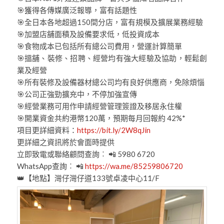
🎯獲得各傳媒廣泛報導，富有話題性
🎯全日本各地超過150間分店，富有規模及擴展業務經驗
🎯加盟店舖面積及設備要求低，低投資成本
🎯食物成本已包括所有總公司費用，營運計算簡單
🎯搵舖、裝修、招聘、經營均有強大經驗及協助，輕鬆創
業及經營
🎯所有裝修及設備器材總公司均有良好供應商，免除煩惱
🎯公司正強勁擴充中，不停加強宣傳
🎯經營業務可用作申請經營管理簽證及移居永住權
🎯開業資金共約港幣120萬，預期每月回報約 42%*
項目更詳細資料：
https://bit.ly/2W8qJin
更詳細之資訊將於會面時提供
立即致電或聯絡顧問查詢︰ 📲 5980 6720
WhatsApp查詢︰ 📲
https://wa.me/85259806720
👑【地點】灣仔灣仔道133號卓凌中心11/F