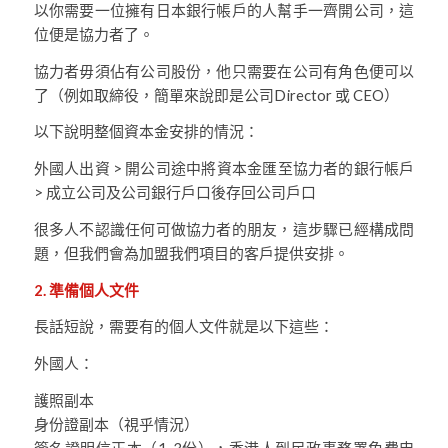
以你需要一位擁有日本銀行帳戶的人幫手一齊開公司，這
位便是協力者了。
協力者毋須佔有公司股份，他只需要在公司有角色便可以
了（例如取締役，簡單來說即是公司Director 或 CEO）
以下說明整個資本金安排的情況：
外國人出資 > 開公司途中將資本金匯至協力者的銀行帳戶
> 成立公司及公司銀行戶口後存回公司戶口
很多人不認識任何可做協力者的朋友，這步驟已經構成問
題，但我們會為加盟我們項目的客戶提供安排。
2. 準備個人文件
長話短說，需要有的個人文件就是以下這些：
外國人：
護照副本
身份證副本（視乎情況）
簽名證明信正本（1-3份），香港人到民政事務署免費申