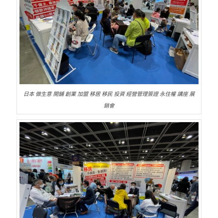
日本 做生意 開舖 創業 加盟 移居 移民 投資 經營管理簽證 永住權 講座 展
銷會