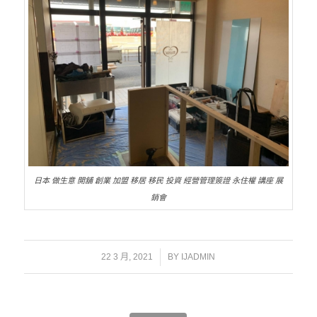
日本 做生意 開舖 創業 加盟 移居 移民 投資 經營管理簽證 永住權 講座 展
銷會
/
22 3 月, 2021
BY
IJADMIN