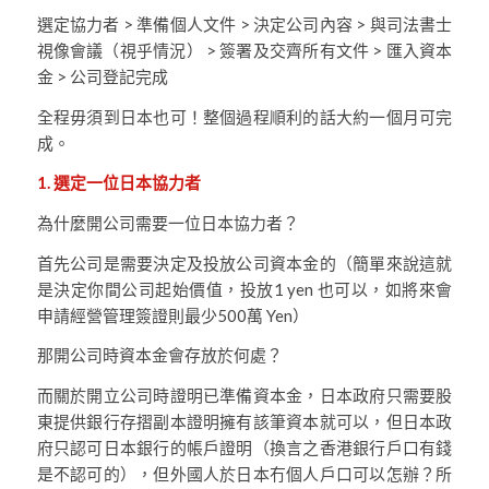
選定協力者 > 準備個人文件 > 決定公司內容 > 與司法書士
視像會議（視乎情況） > 簽署及交齊所有文件 > 匯入資本
金 > 公司登記完成
全程毋須到日本也可！整個過程順利的話大約一個月可完
成。
1. 選定一位日本協力者
為什麼開公司需要一位日本協力者？
首先公司是需要決定及投放公司資本金的（簡單來說這就
是決定你間公司起始價值，投放1 yen 也可以，如將來會
申請經營管理簽證則最少500萬 Yen）
那開公司時資本金會存放於何處？
而關於開立公司時證明已準備資本金，日本政府只需要股
東提供銀行存摺副本證明擁有該筆資本就可以，但日本政
府只認可日本銀行的帳戶證明（換言之香港銀行戶口有錢
是不認可的），但外國人於日本冇個人戶口可以怎辦？所