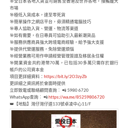
🎯
全日本各地入貨並可銷售至香港及世界各地，接觸龐大
市場
🎯
極低入貨成本，達至零死貨
🎯
簡單操作之網店平台，毋須精通電腦技巧
🎯
專人協助入貨、營運、物流等渠道
🎯
如有需要，在日專員可協助引入最新潮貨品
🎯
服務供應商具強大跨境電商經驗，給予強大支援
🎯
提供代營運服務，免除營運煩惱
🎯
經營業務可用作申請經營管理簽證及移居永住權
🎯
開業資金共約港幣70萬，已包括30多萬只需存於銀行
帳戶的公司資本金
項目更詳細資料：
https://bit.ly/2O3zyZb
更詳細之資訊將於會面時提供
立即致電或聯絡顧問查詢︰
📲
5980 6720
WhatsApp查詢︰
📲
https://wa.me/85259806720
👑
【地點】灣仔灣仔道133號卓凌中心11/F