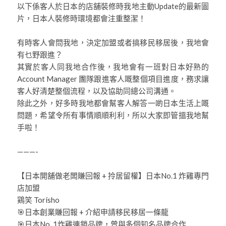
以下係客人於日本的店舖裝修時我地主動Update的最新圖
片，日本人裝修時環境都會注重整潔！
有時客人會問我地，決定加盟或者搞移民移居後，我地會
有乜野跟進？
其實於客人同我地合作後，我地會有一班對日本好熟的
Account Manager 團隊跟進客人嘅整個項目進度，務求讓
客人好清楚整個流程，以及協助同總公司溝通。
除此之外，好多時我地都會幫客人解答一啲日本生活上嘅
問題，希望令所有事情順順利利，所以大家即管搵我地幫
手啦！
———-
【日本開舖做老闆賺回報 + 拎居留權】日本No.1 炸雞專門
店加盟
鶏笑 Torisho
🎯日本創業賺回報 + 介紹申請移民移居一條龍
🎯日本No. 1炸雞連鎖品牌，曾與多個知名品牌合作