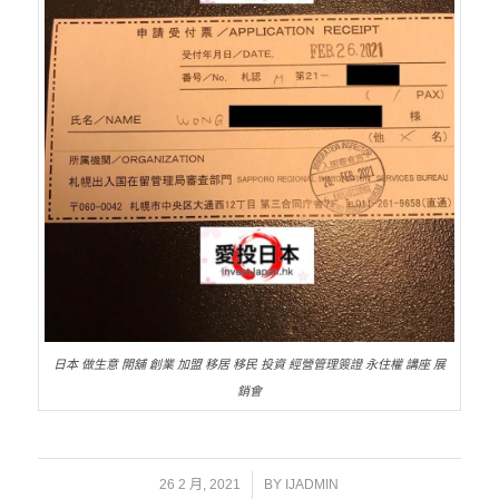
日本 做生意 開舖 創業 加盟 移居 移民 投資 經營管理簽證 永住權 講座 展
銷會
/
26 2 月, 2021
BY
IJADMIN