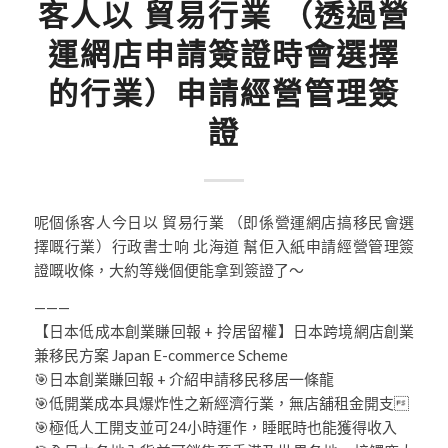
客人以 貿易行業 （透過營
運網店申請簽證時會選擇
的行業）申請經營管理簽
證
呢個係客人今日以 貿易行業 （即係營運網店搞移民會選
擇嘅行業）行政書士响 北海道 幫佢入紙申請經營管理簽
證嘅收條，大約等幾個便能拿到簽證了～
———
【日本低成本創業賺回報 + 拎居留權】日本跨境網店創業
兼移民方案 Japan E-commerce Scheme
🎯
日本創業賺回報 + 介紹申請移民移居一條龍
🎯
低開業成本具爆炸性之新經濟行業，無店舖租金開支
🎯
極低人工開支並可24小時運作，睡眠時也能獲得收入