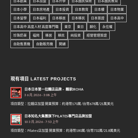
日本創業
日本加盟
日本升學
日本國民保險
日本國民教育
日本小學
日本房地產
日本投資
日本教育
日本樓
日本物業
日本留學
日本福利
日本移居
日本移民
日本簽證
日本高中
日本高中 高度人材 高度專門職
東京
東日
歸化
永住權
珍珠奶茶
福岡
移居
移民
純投資
經營管理簽證
自助售賣機
自動販売機
開舖
現有項目 LATEST PROJECTS
日本日本第一拉麵店品牌﹣ 麵家IROHA
3 6 月, 2026 - 3:08 上午
項目類型：拉麵店加盟 開業預算：約港幣170萬 /台幣678萬/21萬美元
日本知名大集團旗下PILATES專門店品牌加盟
10 3 月, 2026 - 7:53 上午
項目類型：Pilates店加盟 開業預算：約港幣180萬 /台幣732萬/21.8萬美元