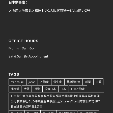
日本辦事處：
大阪府大阪市北区梅田
1-3-1
大阪駅前第一ビル
5
階
5-2
号
OFFICE HOURS
Mon-Fri: 9am-6pm
Sat & Sun: By Appointment
TAGS
franchise
japan
不動產
做生意
共享辦公室
創業
加盟
北海道
大阪
投資
投資日本
日本
日本不動產
日本 做生意 創業 加盟 移居 移民 投資 經營管理簽證 永住權 講座 展銷會 開
公司 株式会社 BUD 專項基金 共享辦公室 share office 日本樓 日本語 JIPT
日文班 日語課程 日本留學