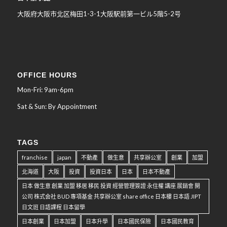
大阪府大阪市北区梅田
1-3-1
大阪駅前第一ビル
5
階
5-2
号
OFFICE HOURS
Mon-Fri: 9am-6pm
Sat & Sun: By Appointment
TAGS
franchise
japan
不動產
做生意
共享辦公室
創業
加盟
北海道
大阪
投資
投資日本
日本
日本不動產
日本 做生意 創業 加盟 移居 移民 投資 經營管理簽證 永住權 講座 展銷會 開
公司 株式会社 BUD 專項基金 共享辦公室 share office 日本樓 日本語 JIPT
日文班 日語課程 日本留學
日本創業
日本加盟
日本升學
日本國民保險
日本國民教育