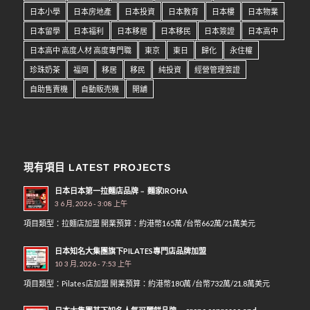
日本小學
日本房地產
日本投資
日本教育
日本樓
日本物業
日本留學
日本福利
日本移居
日本移民
日本簽證
日本高中
日本高中 高度人材 高度專門職
東京
東日
歸化
永住權
珍珠奶茶
福岡
移居
移民
純投資
經營管理簽證
自助售賣機
自動販売機
開舖
現有項目 LATEST PROJECTS
日本日本第一拉麵店品牌﹣ 麵家IROHA
3 6 月, 2026 - 3:08 上午
項目類型：拉麵店加盟 開業預算：約港幣165萬 /台幣662萬/21萬美元
日本知名大集團旗下PILATES專門店品牌加盟
10 3 月, 2026 - 7:53 上午
項目類型：Pilates店加盟 開業預算：約港幣180萬 /台幣732萬/21.8萬美元