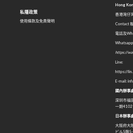
Hong Ko
私隱政策
香港灣仔灣
使用條款及免責聲明
Contact
電話及What
Whatsapp
https://
Line:
https://li
E-mail: in
國內辦事
深圳市福田
一期4102
日本辦事
大阪府大
ビル
5
階
5