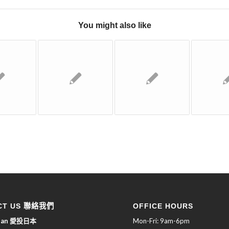
You might also like
CT US 聯絡我們
OFFICE HOURS
apan 愛投日本
Mon-Fri: 9am-6pm