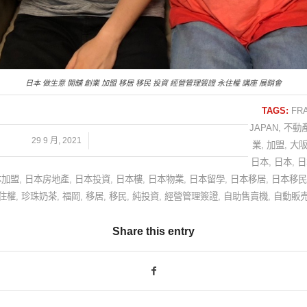
日本 做生意 開舖 創業 加盟 移居 移民 投資 經營管理簽證 永住權 講座 展銷會
TAGS:
FR
JAPAN
,
不動
/
29 9 月, 2021
業
,
加盟
,
大
日本
,
日本
,
日
本加盟
,
日本房地產
,
日本投資
,
日本樓
,
日本物業
,
日本留學
,
日本移居
,
日本移民
住權
,
珍珠奶茶
,
福岡
,
移居
,
移民
,
純投資
,
經營管理簽證
,
自助售賣機
,
自動販
Share this entry