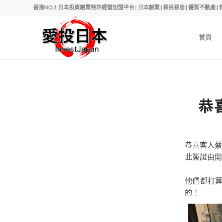
香港NO.1 日本投資創業特許經營加盟平台 | 日本創業 | 移民移居 | 優質不動產 | 做老闆 | Ph
首頁
恭
恭喜客人蔡
此簽證由開
他們都打
的！