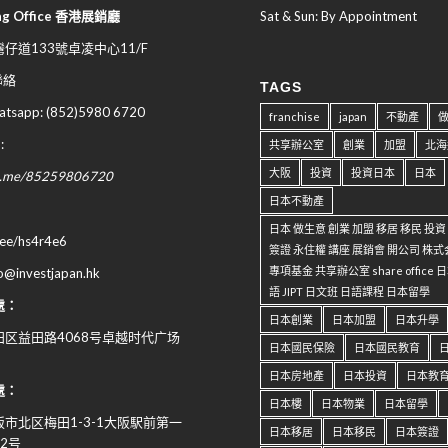
ng Office 香港展銷廳
Sat & Sun: By Appointment
仔道133號卓凌中心11/F
 聯絡
TAGS
sapp: (852)5980 6720
franchise
japan
不動產
:
共享辦公室
創業
加盟
北海
大阪
投資
投資日本
日本
wa.me/85259806720
日本不動產
日本 做生意 創業 加盟 移居 移民 投
n.ee/hs4r4e6
簽證 永住權 講座 展銷會 開公司 株式
專項基金 共享辦公室 share office
fo@investjapan.hk
語 JIPT 日文班 日語課程 日本留學
處：
日本創業
日本加盟
日本升學
区益田路4068号卓越时代广场
日本國民保險
日本國民教育
日本房地產
日本投資
日本教
處：
日本樓
日本物業
日本留學
阪市北区梅田
1-3-1
大阪駅前第一
日本移居
日本移民
日本簽證
-2
号