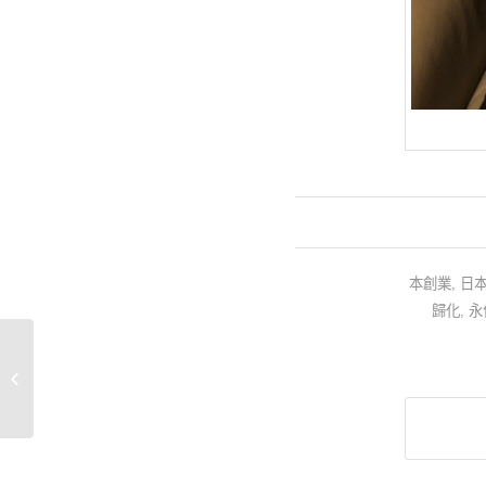
本創業
,
日
歸化
,
永
「大阪入國管理局為本公司客人發出
的申請簽證收據」