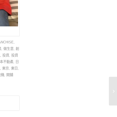
ANCHISE
,
產
,
做生意
,
創
阪
,
投資
,
投資
本不動產
,
日
,
東京
,
東日
,
売機
,
開舖
恭
業