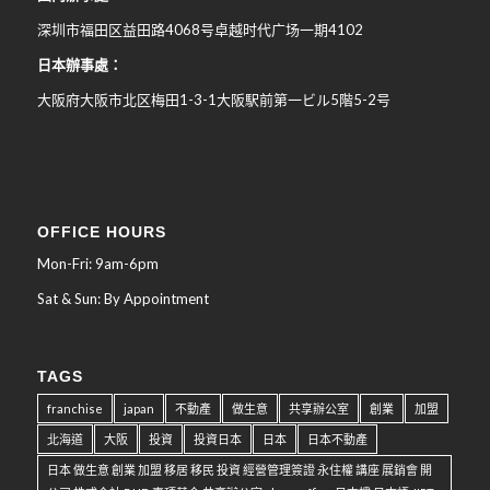
深圳市福田区益田路4068号卓越时代广场一期4102
日本辦事處：
大阪府大阪市北区梅田
1-3-1
大阪駅前第一ビル
5
階
5-2
号
OFFICE HOURS
Mon-Fri: 9am-6pm
Sat & Sun: By Appointment
TAGS
franchise
japan
不動產
做生意
共享辦公室
創業
加盟
北海道
大阪
投資
投資日本
日本
日本不動產
日本 做生意 創業 加盟 移居 移民 投資 經營管理簽證 永住權 講座 展銷會 開