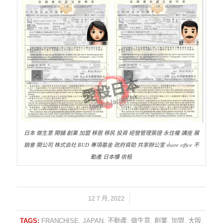
日本 做生意 開舖 創業 加盟 移居 移民 投資 經營管理簽證 永住權 講座 展
銷會 開公司 株式会社 BUD 專項基金 政府資助 共享辦公室 share office 不
動產 日本樓 收租
/
12 7 月, 2022
TAGS:
FRANCHISE
,
JAPAN
,
不動產
,
做生意
,
創業
,
加盟
,
大阪
,