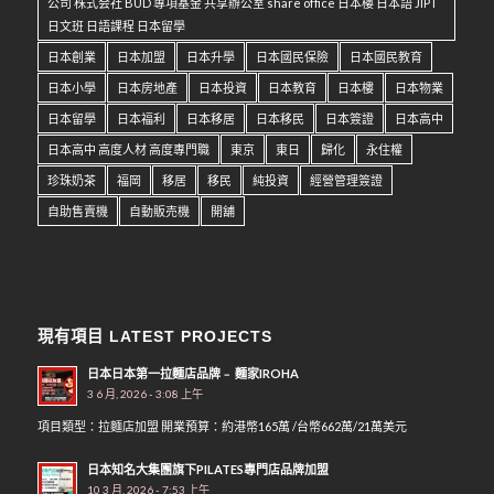
公司 株式会社 BUD 專項基金 共享辦公室 share office 日本樓 日本語 JIPT
日文班 日語課程 日本留學
日本創業
日本加盟
日本升學
日本國民保險
日本國民教育
日本小學
日本房地產
日本投資
日本教育
日本樓
日本物業
日本留學
日本福利
日本移居
日本移民
日本簽證
日本高中
日本高中 高度人材 高度專門職
東京
東日
歸化
永住權
珍珠奶茶
福岡
移居
移民
純投資
經營管理簽證
自助售賣機
自動販売機
開舖
現有項目 LATEST PROJECTS
日本日本第一拉麵店品牌﹣ 麵家IROHA
3 6 月, 2026 - 3:08 上午
項目類型：拉麵店加盟 開業預算：約港幣165萬 /台幣662萬/21萬美元
日本知名大集團旗下PILATES專門店品牌加盟
10 3 月, 2026 - 7:53 上午