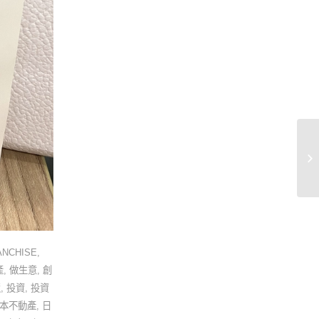
「
居
ANCHISE
,
產
,
做生意
,
創
阪
,
投資
,
投資
本不動產
,
日