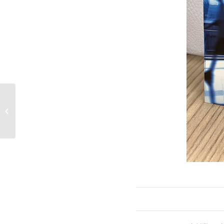
「恭喜網店客人獲批經營管理簽證&家
族滞在簽證」