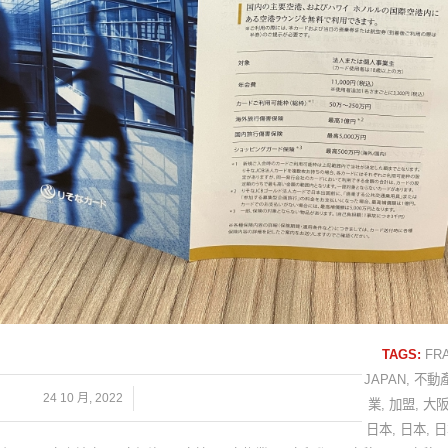
TAGS:
FR
JAPAN
,
不動
/
24 10 月, 2022
業
,
加盟
,
大
日本
,
日本
,
日