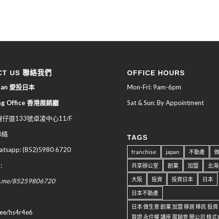
CT US 聯絡我們
OFFICE HOURS
apan 愛投日本
Mon-Fri: 9am-6pm
ng Office 香港展銷廳
Sat & Sun: By Appointment
仔道133號卓凌中心11/F
 聯絡
TAGS
sapp: (852)5980 6720
franchise
japan
不動產
:
共享辦公室
創業
加盟
北海
大阪
投資
投資日本
日本
wa.me/85259806720
日本不動產
日本 做生意 創業 加盟 移居 移民 投
n.ee/hs4r4e6
簽證 永住權 講座 展銷會 開公司 株式