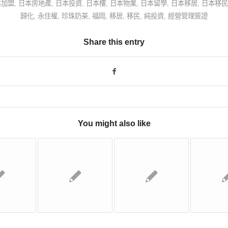
本加盟
,
日本房地產
,
日本投資
,
日本樓
,
日本物業
,
日本留學
,
日本移居
,
日本移民
歸化
,
永住權
,
珍珠奶茶
,
福岡
,
移居
,
移民
,
純投資
,
經營管理簽證
Share this entry
You might also like