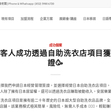
one & Whatsapp: (852) 5980 6720
現有項目
加盟流程
企業方案
展銷會/講座
日本移居
日語
成功個案
客人成功透過自助洗衣店項目獲
證🥳
選擇我們申請日本經營管理簽證，並選擇經營日本自助洗衣店項目，
。客人除了擁有日本居留權，還可以透過洗衣店賺取被動收入，安居樂
的洗衣店項目是擁有逾二十年歷史的日本超大型自助洗衣店品牌，全
家店舖。該業務模式極其簡單，風險低，無需人手成本 🙅🏻‍♀️，輕鬆