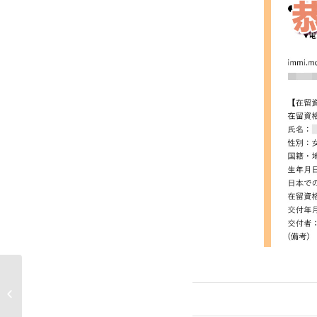
經愛投申請 續證輕鬆搞掂✨