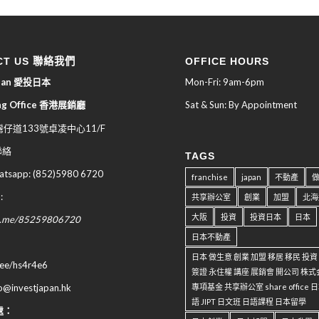
CT US 聯絡我們
OFFICE HOURS
apan 愛投日本
Mon-Fri: 9am-6pm
ng Office 香港展銷廳
Sat & Sun: By Appointment
仔道133號卓凌中心11/F
 聯絡
TAGS
sapp: (852)5980 6720
franchise
japan
不動產
:
共享辦公室
創業
加盟
北海
大阪
投資
投資日本
日本
wa.me/85259806720
日本不動產
日本 做生意 創業 加盟 移居 移民 投
n.ee/hs4r4e6
簽證 永住權 講座 展銷會 開公司 株式
專項基金 共享辦公室 share office
fo@investjapan.hk
語 JIPT 日文班 日語課程 日本留學
處：