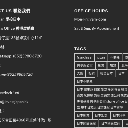
CT US 聯絡我們
OFFICE HOURS
apan 愛投日本
Mon-Fri: 9am-6pm
ng Office 香港展銷廳
Sat & Sun: By Appointment
仔道133號卓凌中心11/F
 聯絡
TAGS
sapp: (852)5980 6720
franchise
japan
不動產
:
共享辦公室
創業
加盟
北海
大阪
投資
投資日本
日本
wa.me/85259806720
日本不動產
日本 做生意 創業 加盟 移居 移民 投
n.ee/hs4r4e6
簽證 永住權 講座 展銷會 開公司 株式
專項基金 共享辦公室 share office
fo@investjapan.hk
語 JIPT 日文班 日語課程 日本留學
處：
日本創業
日本加盟
日本升學
区益田路4068号卓越时代广场
日本國民保險
日本國民教育