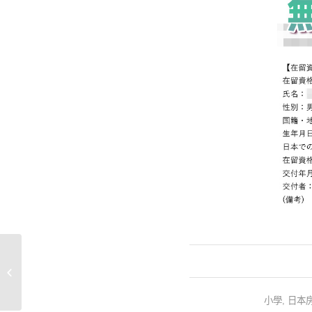
恭喜客人成功透過自助洗衣店項目獲
得簽證🥳
小學
,
日本