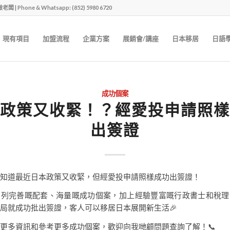
one & Whatsapp: (852) 5980 6720
現有項目
加盟流程
企業方案
展銷會/講座
日本移居
日語
成功個案
政策又收緊！？經愛投申請照樣
出簽證
知道最近日本政策又收緊，但經愛投申請照樣成功出簽證！
系列完善嘅配套、海量嘅成功個案，加上經驗豐富嘅行政書士和稅理
局就成功批出簽證，客人可以移居日本展開新生活🎉
更多資訊和參考更多成功個案，歡迎向我哋顧問題查詢了解！📞