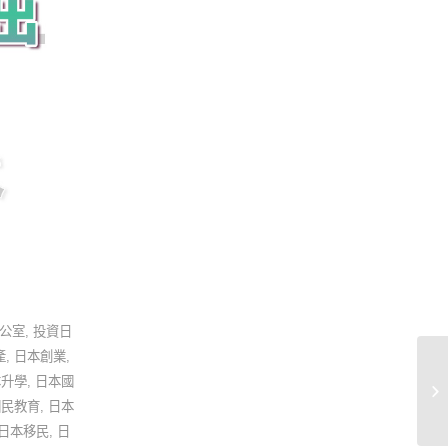
公室
,
投資日
產
,
日本創業
,
本升學
,
日本國

國民教育
,
日本
日本移民
,
日