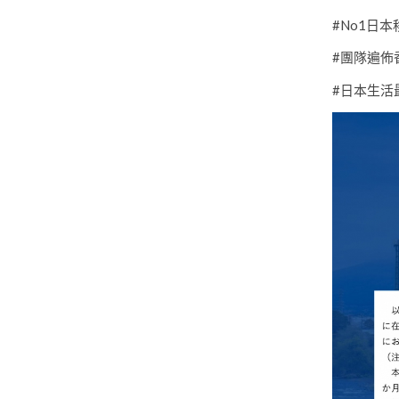
#No1日
#團隊遍佈
#日本生活