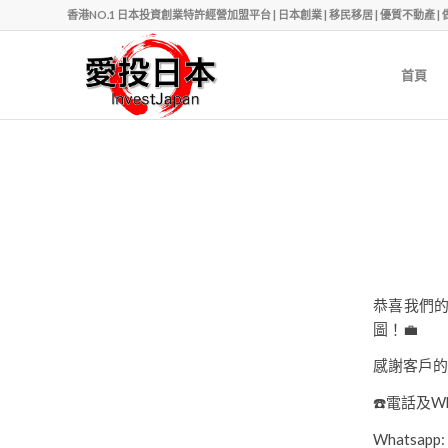
香港NO.1 日本投資創業特許經營加盟平台 | 日本創業 | 移民移居 | 優質不動產 | 做老闆 | Ph
首頁
恭喜我們
圖！
💼
感謝客戶的
☎️
電話及Wha
Whatsapp: