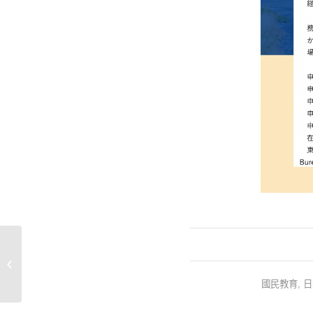
🔥激罕「全新現樓」北海道二世古獨
立屋項目
國民教育
,
日