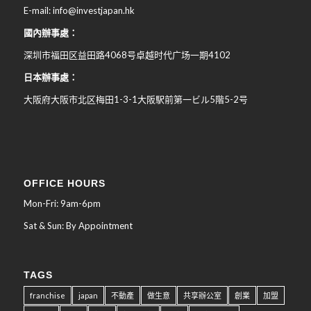
E-mail: info@investjapan.hk
國內辦事處：
深圳市福田区益田路4068号卓越时代广场一期4102
日本辦事處：
大阪府大阪市北区梅田
1-3-1
大阪駅前第一ビル
5
階
5-2
号
OFFICE HOURS
Mon-Fri: 9am-6pm
Sat & Sun: By Appointment
TAGS
franchise
japan
不動產
做生意
共享辦公室
創業
加盟