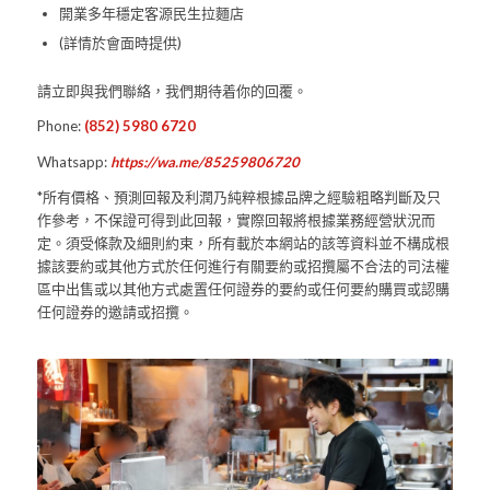
開業多年穩定客源民生拉麵店
(詳情於會面時提供)
請立即與我們聯絡，我們期待着你的回覆。
Phone:
(852) 5980 6720
Whatsapp:
https://wa.me/85259806720
*所有價格、預測回報及利潤乃純粹根據品牌之經驗粗略判斷及只
作參考，不保證可得到此回報，實際回報將根據業務經營狀況而
定。須受條款及細則約束，所有載於本網站的該等資料並不構成根
據該要約或其他方式於任何進行有關要約或招攬屬不合法的司法權
區中出售或以其他方式處置任何證券的要約或任何要約購買或認購
任何證券的邀請或招攬。