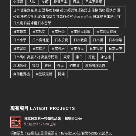
北海道
大阪
投資
投資日本
日本
日本不動產
日本 做生意 創業 加盟 移居 移民 投資 經營管理簽證 永住權 講座 展銷會 開
公司 株式会社 BUD 專項基金 共享辦公室 share office 日本樓 日本語 JIPT
日文班 日語課程 日本留學
日本創業
日本加盟
日本升學
日本國民保險
日本國民教育
日本小學
日本房地產
日本投資
日本教育
日本樓
日本物業
日本留學
日本福利
日本移居
日本移民
日本簽證
日本高中
日本高中 高度人材 高度專門職
東京
東日
歸化
永住權
珍珠奶茶
福岡
移居
移民
純投資
經營管理簽證
自助售賣機
自動販売機
開舖
現有項目 LATEST PROJECTS
日本日本第一拉麵店品牌﹣ 麵家IROHA
3 6 月, 2026 - 3:08 上午
項目類型：拉麵店加盟 開業預算：約港幣165萬 /台幣662萬/21萬美元