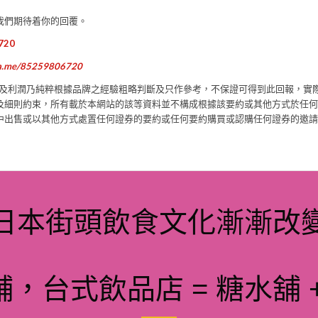
我們期待着你的回覆。
6720
wa.me/85259806720
報及利潤乃純粹根據品牌之經驗粗略判斷及只作參考，不保證可得到此回報，實
及細則約束，所有載於本網站的該等資料並不構成根據該要約或其他方式於任何
中出售或以其他方式處置任何證券的要約或任何要約購買或認購任何證券的邀請
日本街頭飲食文化漸漸改
，台式飲品店 = 糖水舖 