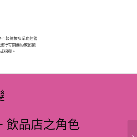
際回報將根據業務經營
進行有關要約或招攬
或招攬。
變
+ 飲品店之角色