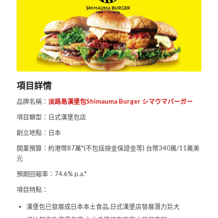
項目詳情
品牌名稱：
淡路島漢堡包Shimauma Burger シマウマバーガー
項目類型：日式漢堡包店
創立地點：日本
開業預算：約港幣87萬*(不包括按金保證金等) 台幣340萬/11萬美
元
預期回報率：74.6% p.a.*
項目特點：
漢堡包已發展成日本本土食品,日式漢堡店發展潛力巨大