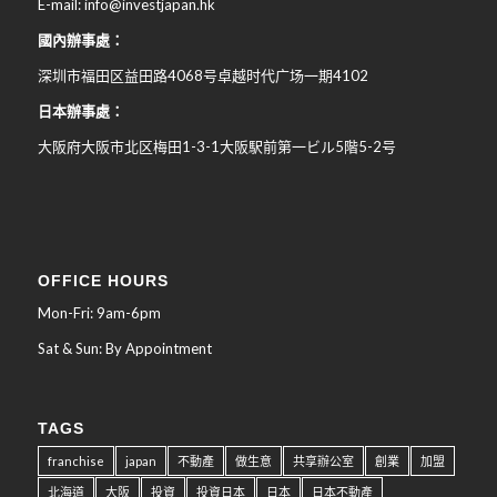
E-mail: info@investjapan.hk
國內辦事處：
深圳市福田区益田路4068号卓越时代广场一期4102
日本辦事處：
大阪府大阪市北区梅田
1-3-1
大阪駅前第一ビル
5
階
5-2
号
OFFICE HOURS
Mon-Fri: 9am-6pm
Sat & Sun: By Appointment
TAGS
franchise
japan
不動產
做生意
共享辦公室
創業
加盟
北海道
大阪
投資
投資日本
日本
日本不動產