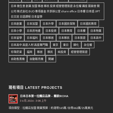
日本 做生意 創業 加盟 移居 移民 投資 經營管理簽證 永住權 講座 展銷會 開
公司 株式会社 BUD 專項基金 共享辦公室 share office 日本樓 日本語 JIPT
日文班 日語課程 日本留學
日本創業
日本加盟
日本升學
日本國民保險
日本國民教育
日本小學
日本房地產
日本投資
日本教育
日本樓
日本物業
日本留學
日本福利
日本移居
日本移民
日本簽證
日本高中
日本高中 高度人材 高度專門職
東京
東日
歸化
永住權
珍珠奶茶
福岡
移居
移民
純投資
經營管理簽證
自助售賣機
自動販売機
開舖
現有項目 LATEST PROJECTS
日本日本第一拉麵店品牌﹣ 麵家IROHA
3 6 月, 2026 - 3:08 上午
項目類型：拉麵店加盟 開業預算：約港幣165萬 /台幣662萬/21萬美元