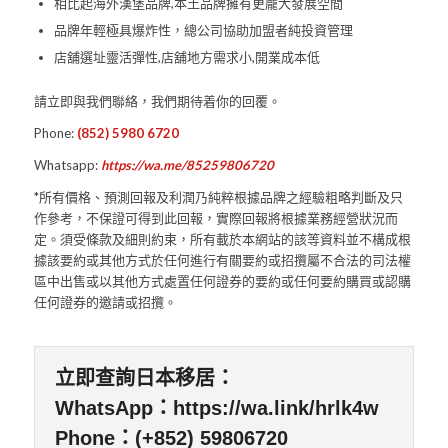
相比起海外漢堡品牌,本土品牌擁有更龐大發展空間
品牌年輕極具爆炸性，總公司協助加盟者純投資管理
店舖選址靈活彈性,店舖地方需求小,開業成本低
請立即與我們聯絡，我們期待着你的回覆。
Phone:
(852) 5980 6720
Whatsapp:
https://wa.me/85259806720
*所有價格、預測回報及利潤乃純粹根據品牌之經驗粗略判斷及只
作參考，不保證可得到此回報，實際回報將根據業務經營狀況而
定。須受條款及細則約束，所有載於本網站的該等資料並不構成根
據該要約或其他方式於任何進行有關要約或招攬屬不合法的司法權
區中出售或以其他方式處置任何證券的要約或任何要約購買或認購
任何證券的邀請或招攬。
立即查詢日本移居：
WhatsApp：
https://wa.link/hrlk4w
Phone：(+852) 59806720