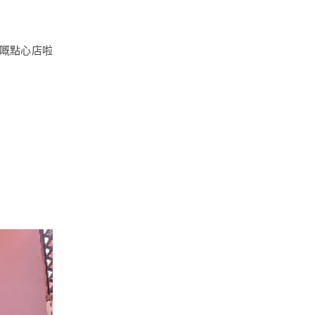
嘅點心店啦