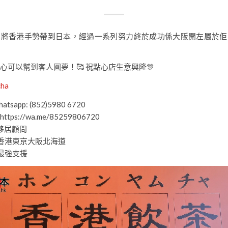
想將香港手勢帶到日本，經過一系列努力終於成功係大阪開左屬於佢
心可以幫到客人圓夢！🥰 祝點心店生意興隆🎊
cha
tsapp: (852)5980 6720
 https://wa.me/85259806720
本移居顧問
香港東京大阪北海道
最強支援