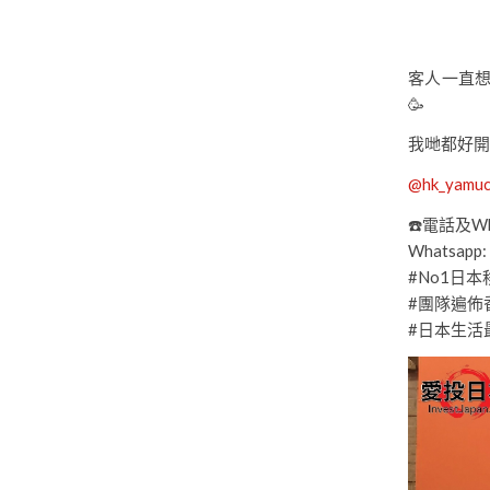
客人一直
🥳
我哋都好開
@hk_yamu
☎️電話及Wha
Whatsapp:
#No1日
#團隊遍佈
#日本生活