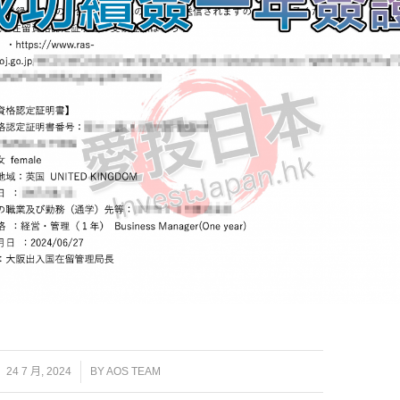
/
24 7 月, 2024
BY
AOS TEAM