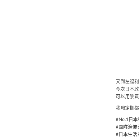
又到左福利
今次日本政
可以用黎買
我哋定期都
#No.1日
#團隊遍佈
#日本生活