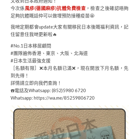
又收到日本政府通知！
今次係
風疹(德國麻疹)抗體免費檢查
，檢查之後確認唔夠
足夠抗體嘅話仲可以做埋預防接種疫苗🤩
我哋定期都會update大家有關移民日本後嘅福利資訊，記
住留意住我哋更新啦🔥
#No.1日本移居顧問
#團隊遍佈香港、東京、大阪、北海道
#日本生活最強支援
［名額有限］❌本月名額已滿❌，現在開放下月名額，先
到先得！
詳情請立即向我們查詢！
☎️電話及Whatsapp: (852)5980 6720
Whatsapp: https://wa.me/85259806720