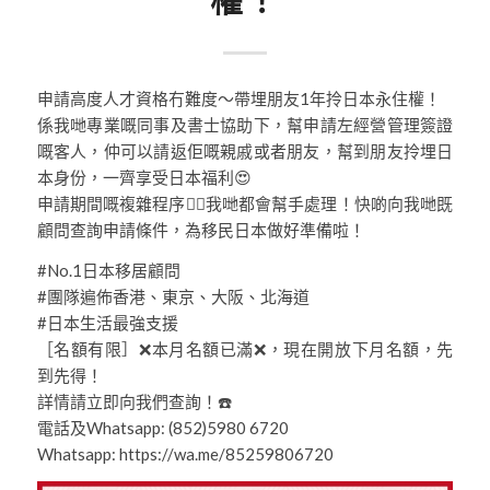
權！
申請高度人才資格冇難度～帶埋朋友1年拎日本永住權！
係我哋專業嘅同事及書士協助下，幫申請左經營管理簽證
嘅客人，仲可以請返佢嘅親戚或者朋友，幫到朋友拎埋日
本身份，一齊享受日本福利😍
申請期間嘅複雜程序😵‍💫我哋都會幫手處理！快啲向我哋既
顧問查詢申請條件，為移民日本做好準備啦！
#No.1日本移居顧問
#團隊遍佈香港、東京、大阪、北海道
#日本生活最強支援
［名額有限］❌本月名額已滿❌，現在開放下月名額，先
到先得！
詳情請立即向我們查詢！☎️
電話及Whatsapp: (852)5980 6720
Whatsapp: https://wa.me/85259806720