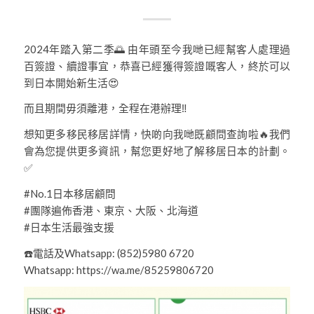
2024年踏入第二季🌅 由年頭至今我哋已經幫客人處理過
百簽證、續證事宜，恭喜已經獲得簽證嘅客人，終於可以
到日本開始新生活😍
而且期間毋須離港，全程在港辦理‼️
想知更多移民移居詳情，快啲向我哋既顧問查詢啦🔥我們
會為您提供更多資訊，幫您更好地了解移居日本的計劃。
✅
#No.1日本移居顧問
#團隊遍佈香港、東京、大阪、北海道
#日本生活最強支援
☎️電話及Whatsapp: (852)5980 6720
Whatsapp: https://wa.me/85259806720