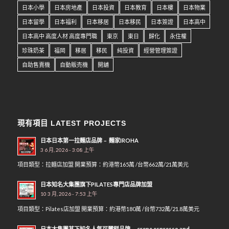
日本小學
日本房地產
日本投資
日本教育
日本樓
日本物業
日本留學
日本福利
日本移居
日本移民
日本簽證
日本高中
日本高中 高度人材 高度專門職
東京
東日
歸化
永住權
珍珠奶茶
福岡
移居
移民
純投資
經營管理簽證
自助售賣機
自動販売機
開舖
現有項目 LATEST PROJECTS
日本日本第一拉麵店品牌﹣ 麵家IROHA
3 6 月, 2026 - 3:08 上午
項目類型：拉麵店加盟 開業預算：約港幣165萬 /台幣662萬/21萬美元
日本知名大集團旗下PILATES專門店品牌加盟
10 3 月, 2026 - 7:53 上午
項目類型：Pilates店加盟 開業預算：約港幣180萬 /台幣732萬/21.8萬美元
日本大集團其下知名人氣可麗餅品牌﹣ crepe espresso and