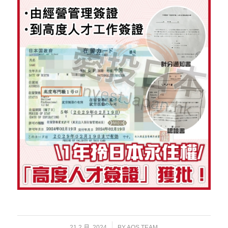
/
21 2 月, 2024
BY
AOS TEAM