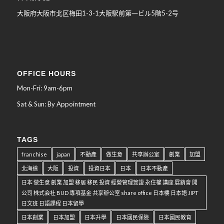
大阪府大阪市北区梅田
1-3-1
大阪駅前第一ビル
5
階
5-2
号
OFFICE HOURS
Mon-Fri: 9am-6pm
Sat & Sun: By Appointment
TAGS
franchise
japan
不動產
做生意
共享辦公室
創業
加盟
北海道
大阪
投資
投資日本
日本
日本不動產
日本 做生意 創業 加盟 移居 移民 投資 經營管理簽證 永住權 講座 展銷會 開
公司 株式会社 BUD 專項基金 共享辦公室 share office 日本樓 日本語 JIPT
日文班 日語課程 日本留學
日本創業
日本加盟
日本升學
日本國民保險
日本國民教育