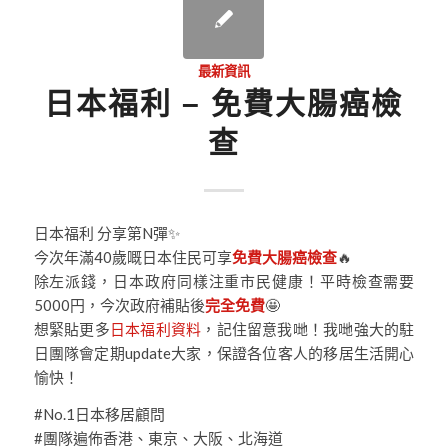
最新資訊
日本福利 – 免費大腸癌檢
查
日本福利 分享第N彈✨
今次年滿40歲嘅日本住民可享
免費大腸癌檢查
🔥
除左派錢，日本政府同樣注重市民健康！平時檢查需要
5000円，今次政府補貼後
完全免費
🤩
想緊貼更多
日本福利資料
，記住留意我哋！我哋強大的駐
日團隊會定期update大家，保證各位客人的移居生活開心
愉快！
#No.1日本移居顧問
#團隊遍佈香港、東京、大阪、北海道