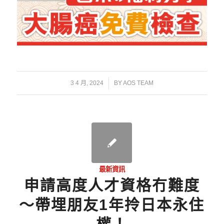
/
3 4 月, 2024
BY
AOS TEAM
最新資訊
申請高度人才資格冇難度
～帶埋朋友1年拎日本永住