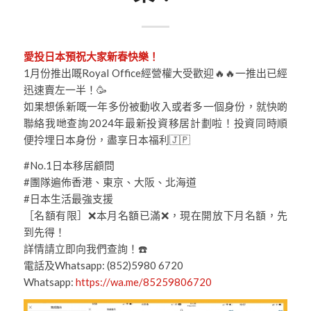
愛投日本預祝大家新春快樂！
1月份推出嘅Royal Office經營權大受歡迎🔥🔥一推出已經
迅速賣左一半！🥳
如果想係新嘅一年多份被動收入或者多一個身份，就快啲
聯絡我哋查詢2024年最新投資移居計劃啦！投資同時順
便拎埋日本身份，盡享日本福利🇯🇵
#No.1日本移居顧問
#團隊遍佈香港、東京、大阪、北海道
#日本生活最強支援
［名額有限］❌本月名額已滿❌，現在開放下月名額，先
到先得！
詳情請立即向我們查詢！☎️
電話及Whatsapp: (852)5980 6720
Whatsapp:
https://wa.me/85259806720