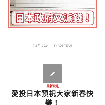
/
7 2 月, 2024
BY
AOS TEAM
最新資訊
愛投日本預祝大家新春快
樂！