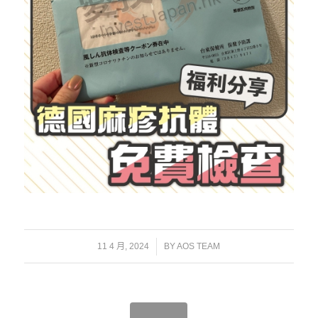
/
11 4 月, 2024
BY
AOS TEAM