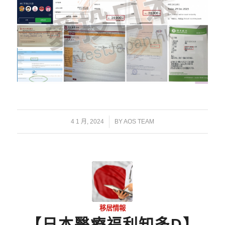
/
4 1 月, 2024
BY
AOS TEAM
移居情報
【日本醫療福利知多D】