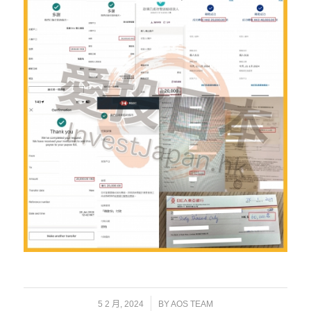
/
5 2 月, 2024
BY
AOS TEAM