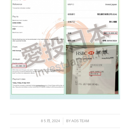
/
8 5 月, 2024
BY
AOS TEAM