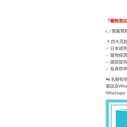
「寵物酒店
👉 開業預
📌 四大亮
✅ 日本成
✅ 寵物經
✅ 總部提
✅ 投資即
📲 名額
電話及Whats
Whatsapp: h