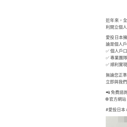
近年來，
利開立個人
愛投日本
論是個人戶
✅ 個人戶
✅ 專業團
✅ 順利實
無論您正準
立即與我們
📲 免費諮詢：
🌐 官方網站：i
#愛投日本