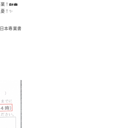
！🏡💼
憂！✨
日本專業書