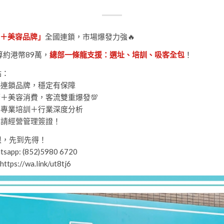
＋美容品牌」
全國連鎖，市場爆發力強🔥
算約港幣89萬，
總部一條龍支援：選址、培訓、吸客全包
！
點：
熟連鎖品牌，穩定有保障
濟＋美容消費，客流雙重爆發💯
供專業培訓＋行業深度分析
申請經營管理簽證！
有限，先到先得！
app: (852)5980 6720
ttps://wa.link/ut8tj6