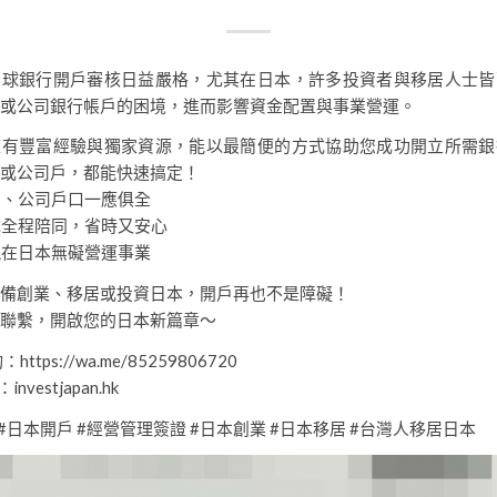
全球銀行開戶審核日益嚴格，尤其在日本，許多投資者與移居人士皆
或公司銀行帳戶的困境，進而影響資金配置與事業營運。
擁有豐富經驗與獨家資源，能以最簡便的方式協助您成功開立所需銀
或公司戶，都能快速搞定！
口、公司戶口一應俱全
隊全程陪同，省時又安心
現在日本無礙營運事業
備創業、移居或投資日本，開戶再也不是障礙！
聯繫，開啟您的日本新篇章～
https://wa.me/85259806720
nvestjapan.hk
 #日本開戶 #經營管理簽證 #日本創業 #日本移居 #台灣人移居日本