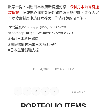
順帶一提，因應日本政府新措施死線，
今個月本公司有退
款保證
，唔駛擔心我地能唔能夠快速入紙申請，確保大家
可以按舊制度申請日本移居，詳情可與顧問查詢。
☎️電話及Whatsapp: (852)5980 6720
Whatsapp: https://wa.me/85259806720
#No1日本移居顧問
#團隊遍佈香港東京大阪北海道
#日本生活最強支援
/
15 8 月, 2025
BY
AOS TEAM
1
2
3
›
»
Page 1 of 17
PORTFOLIO ITEMS