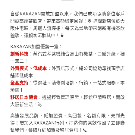
自從KAKAZAN開放加盟以來，我們已成功協助多位客戶
開設高端茶飲店，帶來高額穩定回報！🌟 這間新店位於大
阪住宅區，周邊人流爆棚，每天為當地帶來創新有機茶飲
體驗，讓顧客沉醉其中！🍵
KAKAZAN加盟優勢一覽：
創新科技
：蒸汽式萃茶機結合高山有機茶，口感升級，獨
一無二！
外賣模式、低成本
：外賣店形式，總公司協助尋找頂手店
舖降低成本
全套支持
：從選址、裝修到培訓、行銷，一站式服務，零
煩惱！
移居日本機會
：透過經營管理簽證，輕鬆申請移居，開啟
大阪新生活！🚀
高速發展品牌，低加盟費、高回報，名額有限，先到先
得！想加入KAKAZAN行列，打造你的茶飲帝國？立即聯
繫我們，獲取詳細加盟及移居資訊！📞