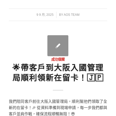
/
9 9 月, 2025
BY
AOS TEAM
成功個案
🌟帶客戶到大阪入國管理
局順利領新在留卡！🇯🇵
我們陪同客戶前往大阪入國管理局，順利幫他們領取了全
新的在留卡！🎉 從資料準備到現場申請，每一步我們都與
客戶並肩作戰，確保流程順暢無阻！😎