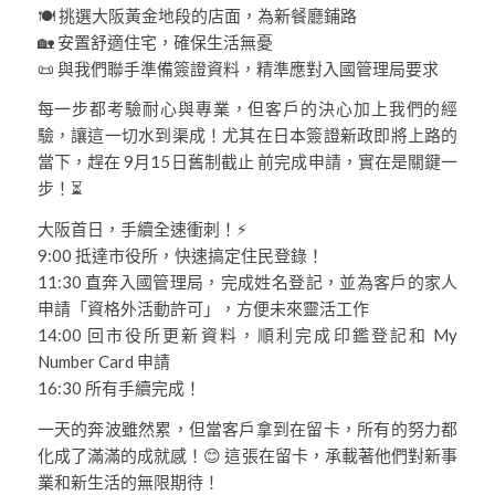
🍽️ 挑選大阪黃金地段的店面，為新餐廳鋪路
🏡 安置舒適住宅，確保生活無憂
📜 與我們聯手準備簽證資料，精準應對入國管理局要求
每一步都考驗耐心與專業，但客戶的決心加上我們的經
驗，讓這一切水到渠成！尤其在日本簽證新政即將上路的
當下，趕在 9月15日舊制截止 前完成申請，實在是關鍵一
步！⏳
大阪首日，手續全速衝刺！⚡
9:00 抵達市役所，快速搞定住民登錄！
11:30 直奔入國管理局，完成姓名登記，並為客戶的家人
申請「資格外活動許可」，方便未來靈活工作
14:00 回市役所更新資料，順利完成印鑑登記和 My
Number Card 申請
16:30 所有手續完成！
一天的奔波雖然累，但當客戶拿到在留卡，所有的努力都
化成了滿滿的成就感！😊 這張在留卡，承載著他們對新事
業和新生活的無限期待！