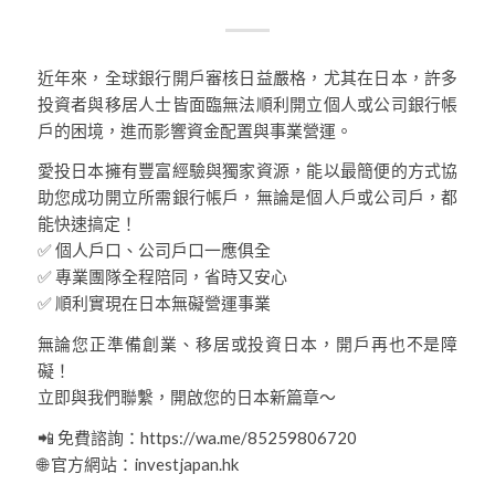
近年來，全球銀行開戶審核日益嚴格，尤其在日本，許多
投資者與移居人士皆面臨無法順利開立個人或公司銀行帳
戶的困境，進而影響資金配置與事業營運。
愛投日本擁有豐富經驗與獨家資源，能以最簡便的方式協
助您成功開立所需銀行帳戶，無論是個人戶或公司戶，都
能快速搞定！
✅ 個人戶口、公司戶口一應俱全
✅ 專業團隊全程陪同，省時又安心
✅ 順利實現在日本無礙營運事業
無論您正準備創業、移居或投資日本，開戶再也不是障
礙！
立即與我們聯繫，開啟您的日本新篇章～
📲 免費諮詢：https://wa.me/85259806720
🌐 官方網站：investjapan.hk