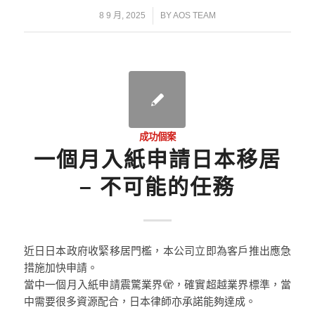
/
8 9 月, 2025
BY
AOS TEAM
成功個案
一個月入紙申請日本移居
– 不可能的任務
近日日本政府收緊移居門檻，本公司立即為客戶推出應急
措施加快申請。
當中一個月入紙申請震驚業界🫣，確實超越業界標準，當
中需要很多資源配合，日本律師亦承諾能夠達成。