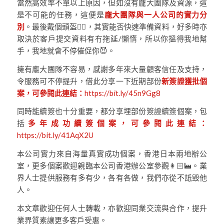
當然高效率不單以上原因，但如沒有龐大團隊及資源，這
是不可能的任務，這便是
龐大團隊與一人公司的實力分
別
。最後戴個頭盔👷‍♀️，其實能否快速準備資料，好多時亦
取決於客戶提交資料有冇拖延/懶惰，所以你搵得我地幫
手，我地就會不停催促你😈。
擁有龐大團隊不容易，感謝多年來大量顧客信任及支持，
令服務可不停提升，借此分享一下近期部份
新簽證獲批個
案，可參閱此連結：
https://bit.ly/45n9Gg8
同時能續簽也十分重要，都分享埋部份簽證續簽個案，包
括
多年成功續簽個案，可參閱此連結：
https://bit.ly/41AqX2U
本公司實力來自海量真實成功個案，香港日本兩地辦公
室，更多個案歡迎親臨本公司香港辦公室參觀👩🏻‍🏭。業
界人士提供服務有多有少，各有各做，我們亦從不詆毀他
人。
本文章歡迎任何人士轉載，亦歡迎同業交流與合作，提升
業界質素讓更多客戶受惠。