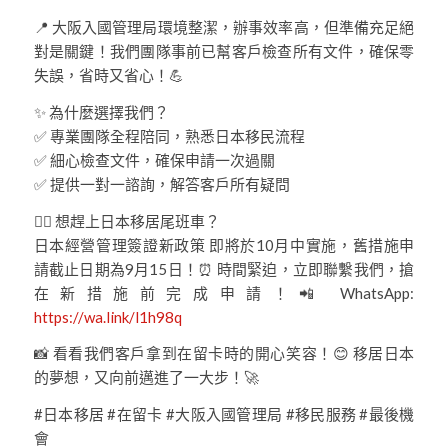
📍 大阪入國管理局環境整潔，辦事效率高，但準備充足絕
對是關鍵！我們團隊事前已幫客戶檢查所有文件，確保零
失誤，省時又省心！💪
✨ 為什麼選擇我們？
✅ 專業團隊全程陪同，熟悉日本移民流程
✅ 細心檢查文件，確保申請一次過關
✅ 提供一對一諮詢，解答客戶所有疑問
🏃‍♂️ 想趕上日本移居尾班車？
日本經營管理簽證新政策 即將於10月中實施，舊措施申
請截止日期為9月15日！⏰ 時間緊迫，立即聯繫我們，搶
在新措施前完成申請！📲 WhatsApp:
https://wa.link/l1h98q
📸 看看我們客戶拿到在留卡時的開心笑容！😊 移居日本
的夢想，又向前邁進了一大步！🚀
#日本移居 #在留卡 #大阪入國管理局 #移民服務 #最後機
會