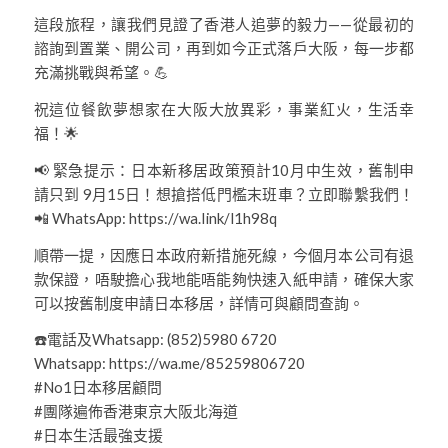
這段旅程，讓我們見證了香港人追夢的毅力——從最初的
諮詢到置業、開公司，再到如今正式落戶大阪，每一步都
充滿挑戰與希望。💪
祝這位餐飲夢想家在大阪大放異彩，事業紅火，生活幸
福！🌟
📢 緊急提示：日本新移居政策預計10月中生效，舊制申
請只到 9月15日！想搶搭低門檻末班車？立即聯繫我們！
📲 WhatsApp: https://wa.link/l1h98q
順帶一提，因應日本政府新措施死線，今個月本公司有退
款保證，唔駛擔心我地能唔能夠快速入紙申請，確保大家
可以按舊制度申請日本移居，詳情可與顧問查詢。
☎️電話及Whatsapp: (852)5980 6720
Whatsapp: https://wa.me/85259806720
#No1日本移居顧問
#團隊遍佈香港東京大阪北海道
#日本生活最強支援