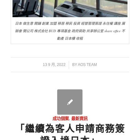
日本 做生意 開舖 創業 加盟 移居 移民 投資 經營管理簽證 永住權 講座 展
銷會 開公司 株式会社 BUD 專項基金 政府資助 共享辦公室 share office 不
動產 日本樓 收租
/
13 9 月, 2022
BY
AOS TEAM
成功個案
,
最新資訊
「繼續為客人申請商務簽