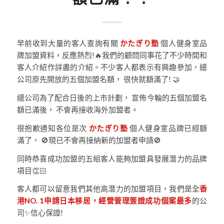
早前收到大量的客人查詢有關
かたぎり塾
個人健身室品
牌加盟資料，反應熱烈!🔥我們的顧問同事花了不少時間和
客人介紹作詳盡的介紹。不少客人都表示有興趣參加，總
公司原先開放的五個加盟名額， 很快就額滿了! 🤝
總公司為了配合日後的上市計劃， 宣佈今輪的五個加盟名
額已滿後， 不會再接收海外加盟者。
很抱歉通知各位是次
かたぎり塾
個人健身室品牌已經額
滿了， 🚫現已不會再接納新的加盟者申請🚫
同時恭喜成功加盟的五組客人能夠加盟具發展潛力的品牌
項目👏🏻
客人都可以留意我們其他高潛力的加盟項目，我們是全
香
港NO. 1申請日本移居，經營管理簽證成功個案最多
的公
司✨信心保證!