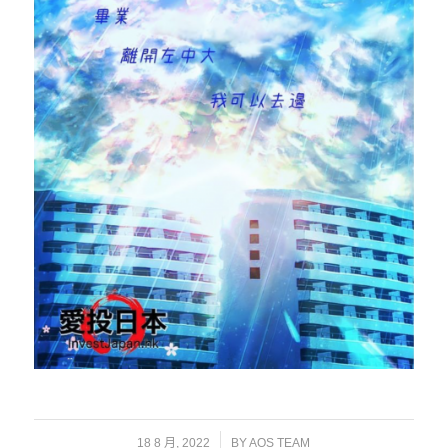
/
18 8 月, 2022
BY
AOS TEAM