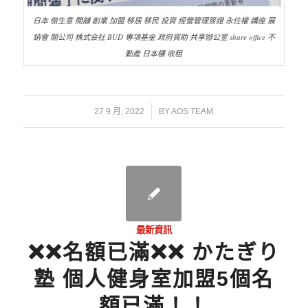
日本 做生意 開舖 創業 加盟 移居 移民 投資 經營管理簽證 永住權 講座 展
銷會 開公司 株式会社 BUD 專項基金 政府資助 共享辦公室 share office 不
動產 日本樓 收租
/
27 9 月, 2022
BY
AOS TEAM
最新資訊
❌❌名額已滿❌❌ かたぎり
塾 個人健身室加盟5個名
額已滿！！