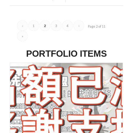
‹
1
2
3
4
›
Page 2 of 11
»
PORTFOLIO ITEMS