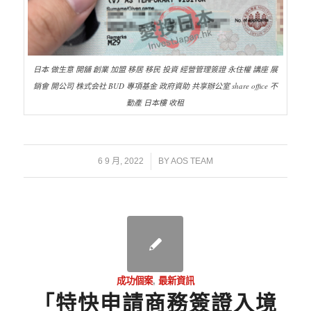
日本 做生意 開舖 創業 加盟 移居 移民 投資 經營管理簽證 永住權 講座 展
銷會 開公司 株式会社 BUD 專項基金 政府資助 共享辦公室 share office 不
動產 日本樓 收租
/
6 9 月, 2022
BY
AOS TEAM
成功個案
,
最新資訊
「特快申請商務簽證入境