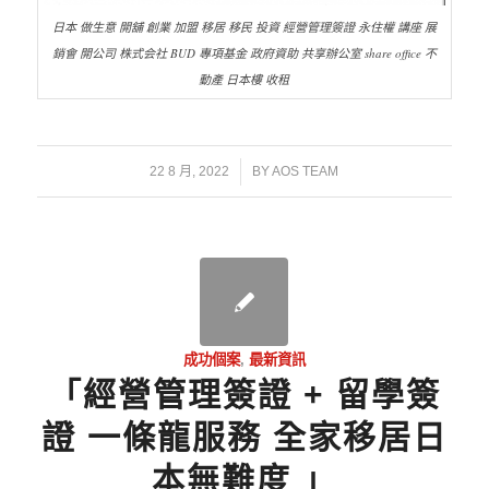
日本 做生意 開舖 創業 加盟 移居 移民 投資 經營管理簽證 永住權 講座 展
銷會 開公司 株式会社 BUD 專項基金 政府資助 共享辦公室 share office 不
動產 日本樓 收租
/
22 8 月, 2022
BY
AOS TEAM
成功個案
,
最新資訊
「經營管理簽證 + 留學簽
證 一條龍服務 全家移居日
本無難度 」