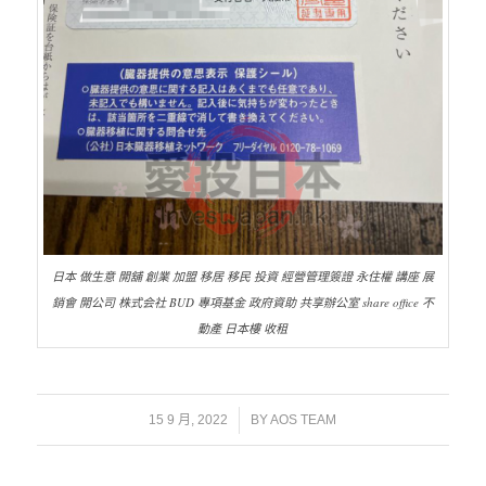
日本 做生意 開舖 創業 加盟 移居 移民 投資 經營管理簽證 永住權 講座 展
銷會 開公司 株式会社 BUD 專項基金 政府資助 共享辦公室 share office 不
動產 日本樓 收租
/
15 9 月, 2022
BY
AOS TEAM