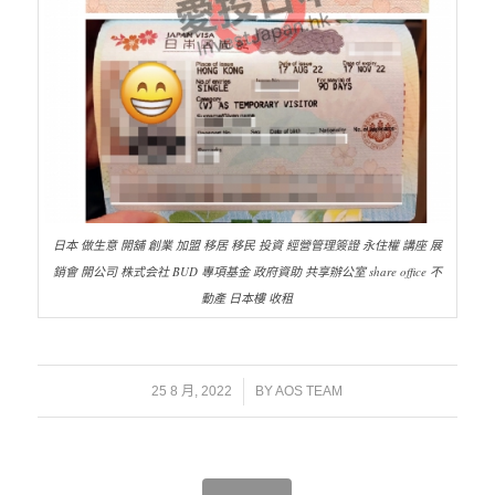
日本 做生意 開舖 創業 加盟 移居 移民 投資 經營管理簽證 永住權 講座 展
銷會 開公司 株式会社 BUD 專項基金 政府資助 共享辦公室 share office 不
動產 日本樓 收租
/
25 8 月, 2022
BY
AOS TEAM