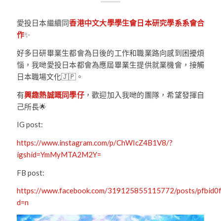
愛投日本繼續同
香港中文大學學生會日本研究學系系會合
作
✨
好多日研畢業生都會為日後的工作和職業路向感到困擾煩
惱，我哋愛投日本都會為應屆畢業生提供就業機會，接觸
日本職場文化🇯🇵。
有
興趣熱誠嘅同學仔
，歡迎加入我哋的團隊，希望發揮自
己所長🌟
IG post:
https://www.instagram.com/p/ChWIcZ4B1V8/?
igshid=YmMyMTA2M2Y=
FB post:
https://www.facebook.com/319125855115772/posts/pf
d=n