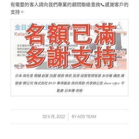
有需要的客人請向我們專業的顧問聯絡查詢📞感謝客戶的
支持。
日本 做生意 開舖 創業 加盟 移居 移民 投資 經營管理簽證 永住權 講座 展
銷會 開公司 株式会社 BUD 專項基金 政府資助 共享辦公室 share office 不
動產 日本樓 收租
/
20 9 月, 2022
BY
AOS TEAM