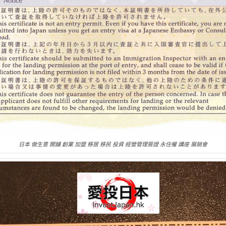
日本 做生意 開舖 創業 加盟 移居 移民 投資 經營管理簽證 永住權 講座 展銷會