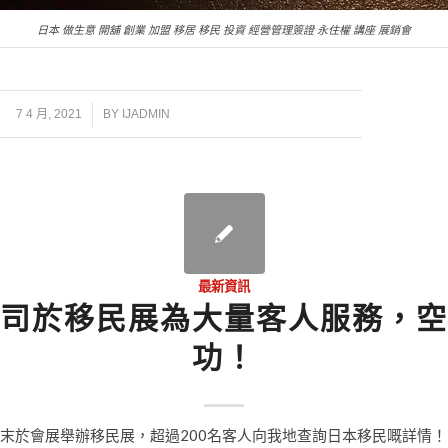
日本 做生意 開舖 創業 加盟 移居 移民 投資 經營管理簽證 永住權 講座 展銷會
/
7 4 月, 2021
BY
IJADMIN
最新資訊
司於移民展為大量客人服務，空
功！
末於會展舉辦移民展，超過200名客人向我地查詢日本移民嘅詳情！