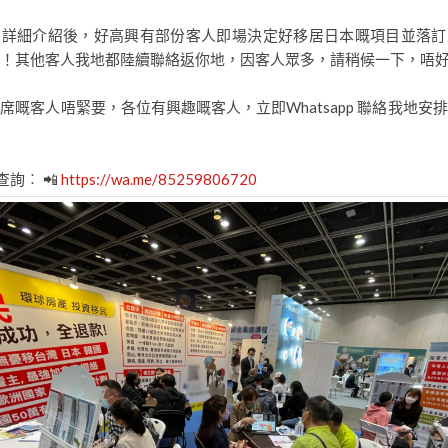
問詳細介紹後，好高興有部份客人即場決定好移居日本嘅項目並落訂
！其他客人我地都陸續聯絡返你地，因客人眾多，請稍候一下，唔
席嘅客人唔緊要，各位有興趣嘅客人，立即Whatsapp 聯絡我地安
p查詢︰ 📲
https://wa.me/85259806720