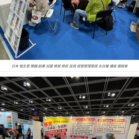
日本 做生意 開舖 創業 加盟 移居 移民 投資 經營管理簽證 永住權 講座 展銷會