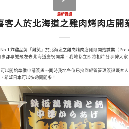
最新資訊
喜客人於北海道之雞肉烤肉店開
No.1 炸雞品牌「雞笑」於北海道之雞肉烤肉店剛剛開始試業（Pre-o
同事都專誠飛左去北海道慶祝開業。我地都立即將相片分享俾大家
然可以開始準備申請簽證～同時我地各位已拎到經營管理簽證嘅客人
，希望日本可以快啲開關啦！