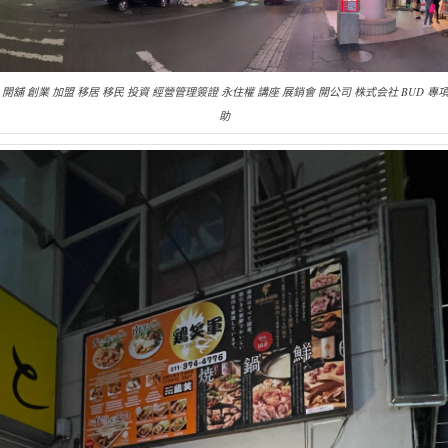
 開舖 創業 加盟 移居 移民 投資 經營管理簽證 永住權 講座 展銷會 開公司 株式会社 BUD 專
助