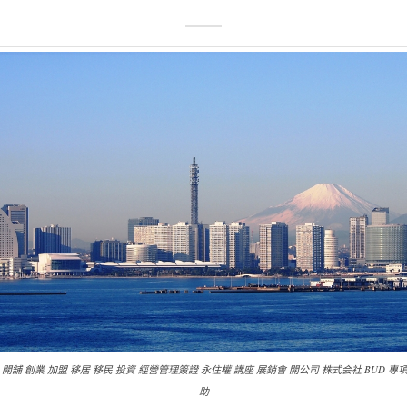
 開舖 創業 加盟 移居 移民 投資 經營管理簽證 永住權 講座 展銷會 開公司 株式会社 BUD 專
助