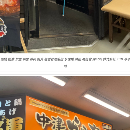
 開舖 創業 加盟 移居 移民 投資 經營管理簽證 永住權 講座 展銷會 開公司 株式会社 BUD 專
助