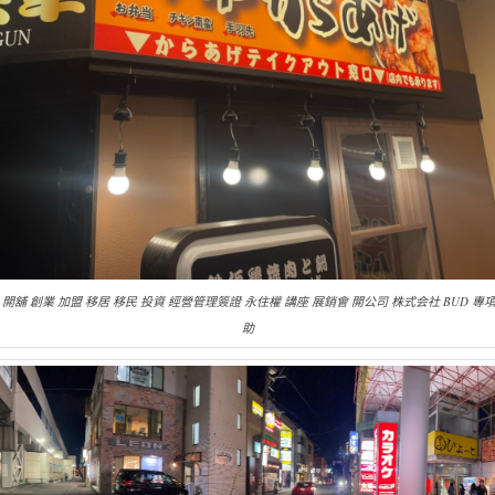
 開舖 創業 加盟 移居 移民 投資 經營管理簽證 永住權 講座 展銷會 開公司 株式会社 BUD 專
助