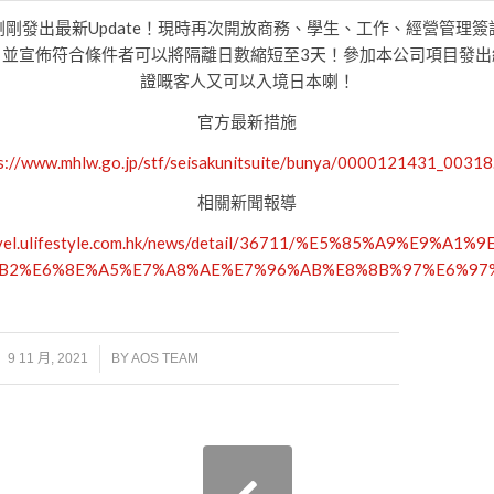
剛發出最新Update！現時再次開放商務、學生、工作、經營管理簽
！並宣佈符合條件者可以將隔離日數縮短至3天！參加本公司項目發出
證嘅客人又可以入境日本喇！
官方最新措施
s://www.mhlw.go.jp/stf/seisakunitsuite/bunya/0000121431_00318
相關新聞報導
travel.ulifestyle.com.hk/news/detail/36711/%E5%85
B2%E6%8E%A5%E7%A8%AE%E7%96%AB%E8%8B%97%E6%97
/
9 11 月, 2021
BY
AOS TEAM