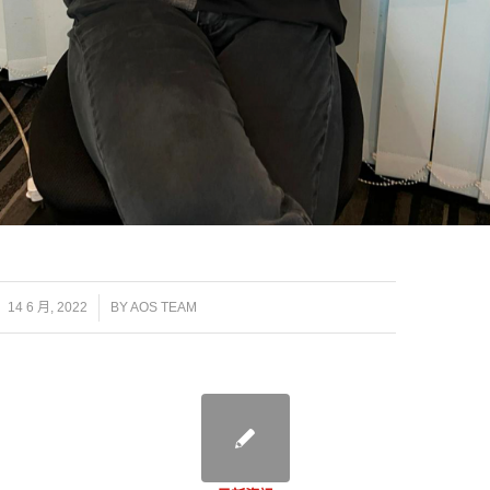
/
14 6 月, 2022
BY
AOS TEAM