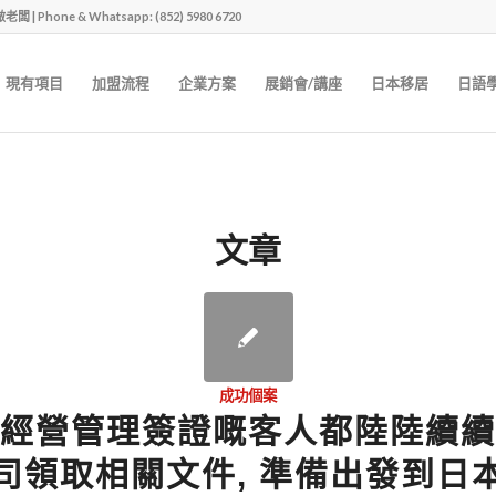
one & Whatsapp: (852) 5980 6720
現有項目
加盟流程
企業方案
展銷會/講座
日本移居
日語
文章
成功個案
經營管理簽證嘅客人都陸陸續續
司領取相關文件, 準備出發到日