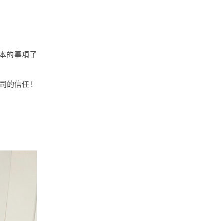
日本的事項了
的信任 !