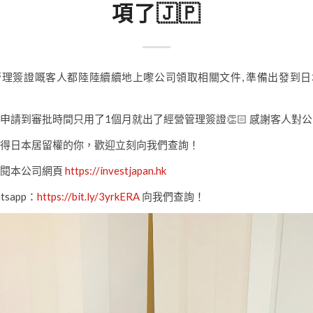
項了🇯🇵
理簽證嘅客人都陸陸續續地上嚟公司領取相關文件, 準備出發到
申請到審批時間只用了1個月就出了經營管理簽證👏🏻 感謝客人對公司
望獲得日本居留權的你，歡迎立刻向我們查詢！
參閱本公司網頁
https://investjapan.hk
sapp：
https://bit.ly/3yrkERA
向我們查詢！