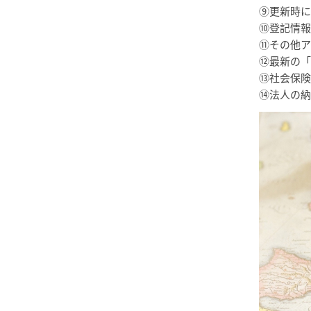
⑨更新時に
⑩登記情報
⑪その他ア
⑫最新の「
⑬社会保険
⑭法人の納