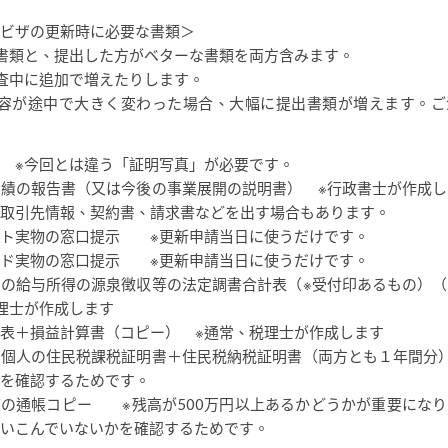
ビザの更新時に必要な書類＞
書類と、提出した方がベターな書類を両方含みます。
査中に追加で増えたりします。
内容が途中で大きく変わった場合、大幅に提出書類が増えます。ご
 ※今回とは違う「証明写真」が必要です。
績の報告書（又は今後の事業展開の説明書） ※行政書士が作成
取引先情報、契約書、請求書などを出す場合もあります。
ート実物の窓口提示 ※更新申請当日に使うだけです。
ード実物の窓口提示 ※更新申請当日に使うだけです。
ーの給与所得の源泉徴収等の法定調書合計表（※受付印あるもの）
理士が作成します
表＋損益計算書（コピー） ※通常、税理士が作成します
個人の住民税課税証明書＋住民税納税証明書（両方とも１年間分
を確認するためです。
の通帳コピー ※残高が500万円以上あるかどうかが重要にな
いこんでいないかを確認するためです。