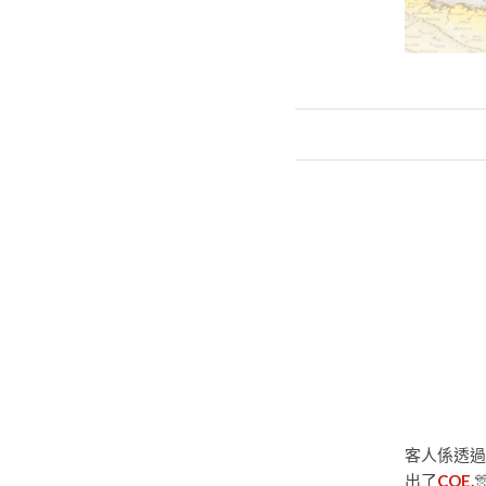
客人係透過
出了
COE.