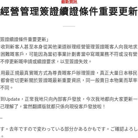
最新資訊
經營管理簽證續證條件重要更新
簽證續證條件重要更新」
都收到新客人甚至本身從其他渠道辦理經營管理簽證嘅客人向我地求
到困難嘅客戶，可能因為當初事業計劃書當中寫嘅業務不符或沒有營
不停更新嘅申請或續證要求，以至簽證失效。
係用最正規最真實嘅方式為尊貴嘅客戶辦理簽證，真正大量日本移民
時都會密切更新關於簽證嘅最新重要資訊，同一般賣日本物業而草率
不同。
到Update，正常我地只向內部客戶發放，今次我地都向大家更新
己理解了，當然翻譯版就都只係向現役客戶發放啦！
—
す。去年ですので変わっている部分かあるかもです。ご確認よろ
。