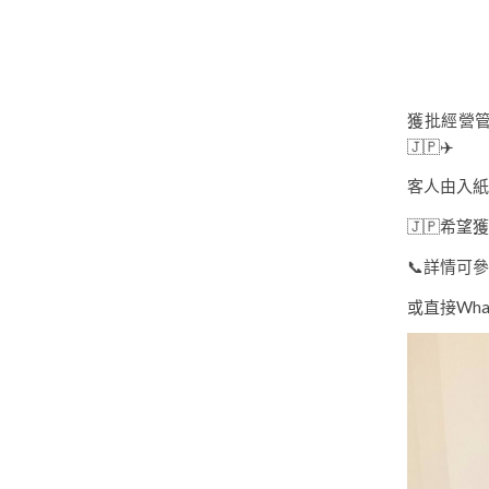
獲批經營管
🇯🇵✈️
客人由入紙
🇯🇵希
📞詳情可
或直接What