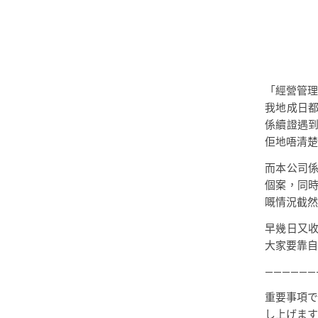
「經營管理
我地成日
係續證遇
佢地唔清楚
而本公司
個案，同
嘅情況截然
早幾日又收
大家要靠自
——————
重要事項で
し上げます