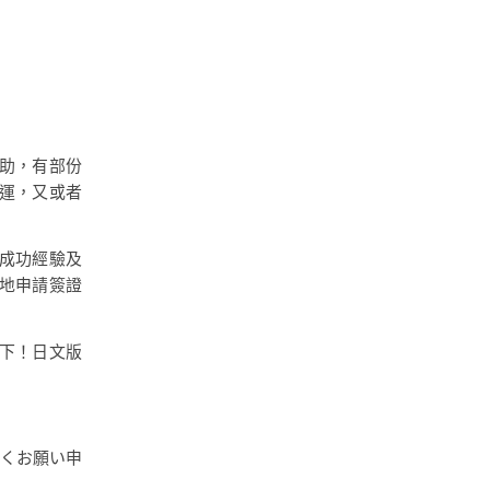
助，有部份
運，又或者
成功經驗及
地申請簽證
一下！日文版
しくお願い申