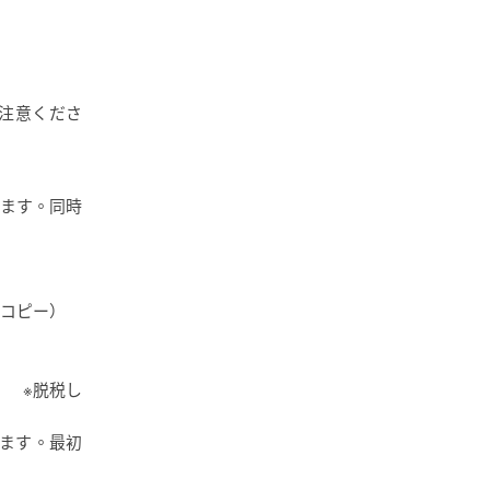
注意くださ
します。同時
（コピー）
） ※脱税し
ります。最初