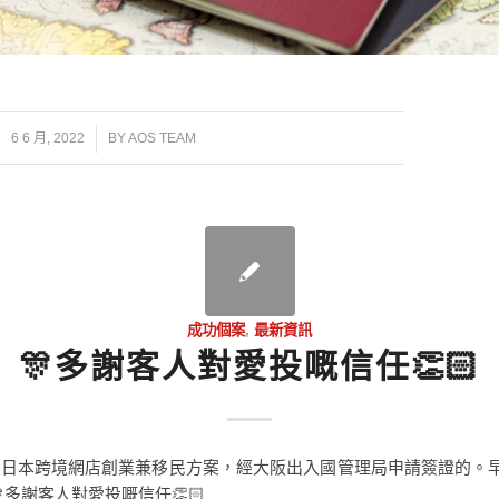
/
6 6 月, 2022
BY
AOS TEAM
成功個案
,
最新資訊
🎊多謝客人對愛投嘅信任👏🏻
日本跨境網店創業兼移民方案，經大阪出入國管理局申請簽證的。
🎊多謝客人對愛投嘅信任👏🏻